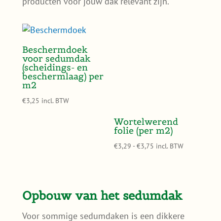
producten voor jouw dak relevant zijn.
Beschermdoek
voor sedumdak
(scheidings- en
beschermlaag) per
m2
€
3,25
incl. BTW
Wortelwerend
folie (per m2)
Prijsklasse:
€
3,29
-
€
3,75
incl. BTW
€3,29
tot
€3,75
Opbouw van het sedumdak
Voor sommige sedumdaken is een dikkere