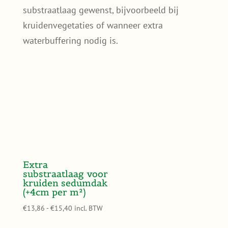
substraatlaag gewenst, bijvoorbeeld bij
kruidenvegetaties of wanneer extra
waterbuffering nodig is.
Extra
substraatlaag voor
kruiden sedumdak
(+4cm per m²)
Prijsklasse:
€
13,86
-
€
15,40
incl. BTW
€13,86