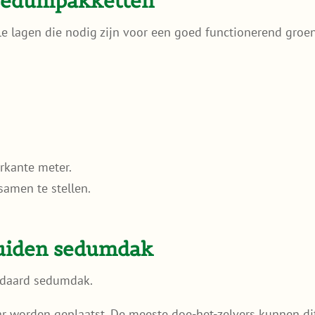
sedumpakketten
e lagen die nodig zijn voor een goed functionerend groe
rkante meter.
samen te stellen.
uiden sedumdak
andaard sedumdak.
ar worden geplaatst. De meeste doe-het-zelvers kunnen di