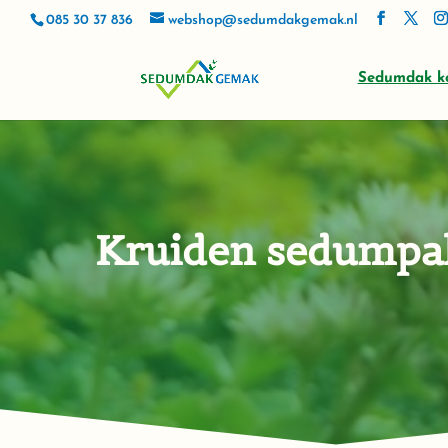
085 30 37 836
webshop@sedumdakgemak.nl
Sedumdak k
Kruiden sedumpa