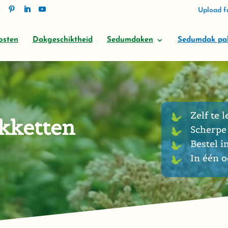
Upload fo
osten
Dakgeschiktheid
Sedumdaken
Sedumdak pa
Zelf te l
kketten
Scherpe 
Bestel i
In één 