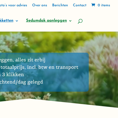
to’s voor advies
Over ons
Berichten
Contact
0 items
kketten
Sedumdak aanleggen
eggen, alles zit erbij
totaalprijs, incl. btw en transport
n 3 klikken
ochtend/dag gelegd