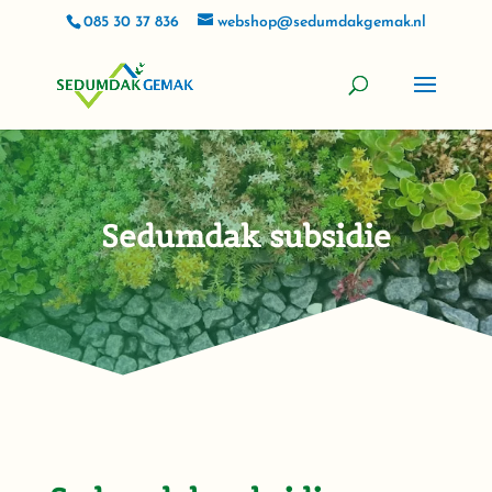
085 30 37 836
webshop@sedumdakgemak.nl
Sedumdak subsidie