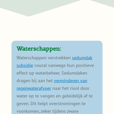
mee. Ik wou dat ik meer platte daken had.
g
t
H
m
Waterschappen:
Waterschappen verstrekken
sedumdak
subsidie
vooral vanwege hun positieve
effect op waterbeheer. Sedumdaken
dragen bij aan het
verminderen van
regenwaterafvoer
naar het riool door
water op te vangen en geleidelijk af te
geven. Dit helpt overstromingen te
voorkomen, zeker tijdens zware