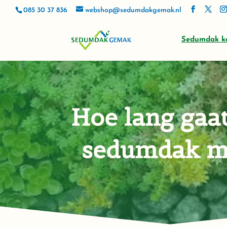
085 30 37 836
webshop@sedumdakgemak.nl
Sedumdak k
Hoe lang gaa
sedumdak m