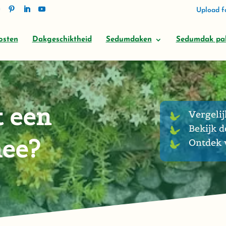
Upload fo
osten
Dakgeschiktheid
Sedumdaken
Sedumdak pa
t een
Vergelij
Bekijk d
ee?
Ontdek w