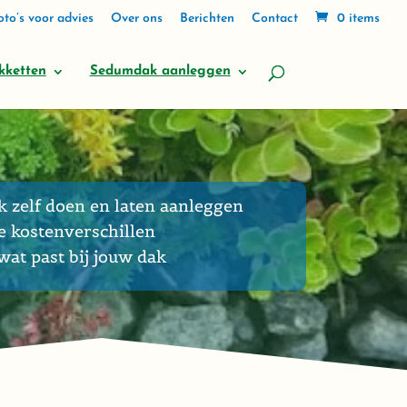
to’s voor advies
Over ons
Berichten
Contact
0 items
kketten
Sedumdak aanleggen
k zelf doen en laten aanleggen
e kostenverschillen
at past bij jouw dak