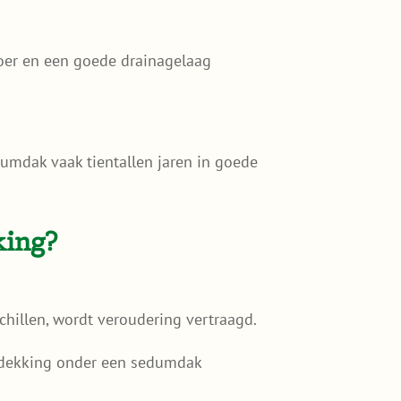
oer en een goede drainagelaag
umdak vaak tientallen jaren in goede
king?
hillen, wordt veroudering vertraagd.
kbedekking onder een sedumdak