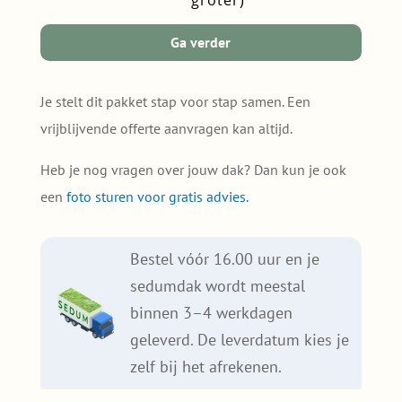
groter)
jouw
dak
Ga verder
(50m²
of
groter)
Je stelt dit pakket stap voor stap samen. Een
quantity
vrijblijvende offerte aanvragen kan altijd.
Heb je nog vragen over jouw dak? Dan kun je ook
een
foto sturen voor gratis advies.
Bestel vóór 16.00 uur en je
sedumdak wordt meestal
binnen 3–4 werkdagen
geleverd. De leverdatum kies je
zelf bij het afrekenen.