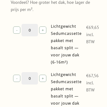
Voordeel? Hoe groter het dak, hoe lager de
prijs per m².
Lichtgewicht
Lichtgewicht
€
69,65
-
+
Sedumcassette
Sedumcassette
incl.
pakket
pakket met
BTW
met
basalt split —
basalt
voor jouw dak
split
—
(6-16m²)
voor
jouw
Lichtgewicht
Lichtgewicht
€
67,56
-
+
dak
Sedumcassette
Sedumcassette
incl.
(6-
pakket
pakket met
16m²)
BTW
met
quantity
basalt split —
basalt
voor jouw dak
split