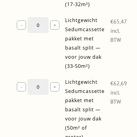
—
(17-32m²)
voor
jouw
Lichtgewicht
Lichtgewicht
€
65,47
-
+
dak
Sedumcassette
Sedumcassette
incl.
(17-
pakket
pakket met
32m²)
BTW
met
quantity
basalt split —
basalt
voor jouw dak
split
—
(33-50m²)
voor
jouw
Lichtgewicht
Lichtgewicht
€
62,69
-
+
dak
Sedumcassette
Sedumcassette
incl.
(33-
pakket
pakket met
50m²)
BTW
met
quantity
basalt split —
basalt
voor jouw dak
split
—
(50m² of
voor