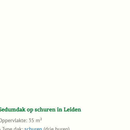
Sedumdak op schuren in Leiden
Oppervlakte: 35 m²
• Type dak:
schuren
(drie buren)