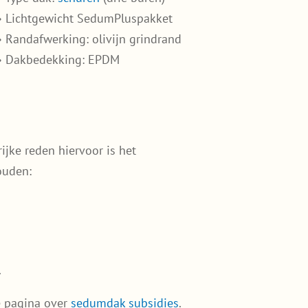
• Lichtgewicht SedumPluspakket
• Randafwerking: olivijn grindrand
• Dakbedekking: EPDM
jke reden hiervoor is het
ouden:
.
e pagina over
sedumdak subsidies
.