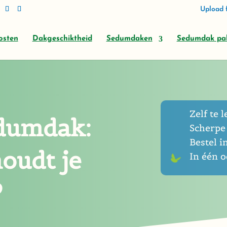
Upload f
osten
Dakgeschiktheid
Sedumdaken
Sedumdak pa
Zelf te l
dumdak:
Scherpe 
Bestel i
oudt je
In één 
?