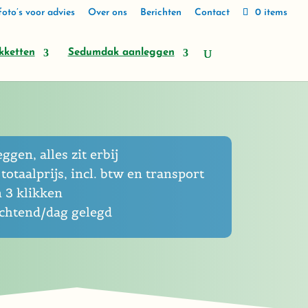
oto’s voor advies
Over ons
Berichten
Contact
0 items
kketten
Sedumdak aanleggen
eggen, alles zit erbij
totaalprijs, incl. btw en transport
n 3 klikken
ochtend/dag gelegd