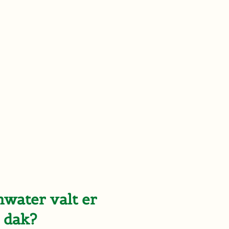
water valt er
e dak?