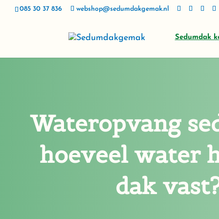
085 30 37 836
webshop@sedumdakgemak.nl
Sedumdak k
Wateropvang se
hoeveel water h
dak vast