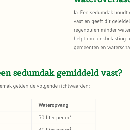
Ja. Een sedumdak houdt e
vast en geeft dit geleide
regenbuien minder water 
helpt om piekbelasting 
gemeenten en waterscha
een sedumdak gemiddeld vast?
emak gelden de volgende richtwaarden:
Wateropvang
30 liter per m²
36 liter per m²