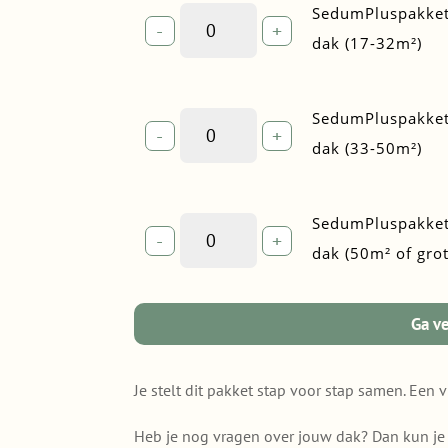
voor
SedumPluspakket
SedumPluspakket
-
+
jouw
met
dak (17-32m²)
dak
grind
(6-
—
16m²)
voor
SedumPluspakket
SedumPluspakket
quantity
-
+
jouw
met
dak (33-50m²)
dak
grind
(17-
—
32m²)
voor
SedumPluspakket
SedumPluspakket
quantity
-
+
jouw
met
dak (50m² of grot
dak
grind
(33-
—
50m²)
voor
Ga v
quantity
jouw
dak
Je stelt dit pakket stap voor stap samen. Een v
(50m²
of
Heb je nog vragen over jouw dak? Dan kun j
groter)