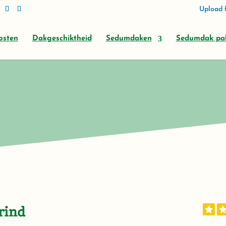
Upload f
osten
Dakgeschiktheid
Sedumdaken
Sedumdak pa
rind