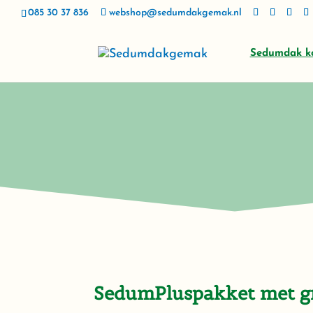
085 30 37 836
webshop@sedumdakgemak.nl
Sedumdak k
SedumPluspakket met g