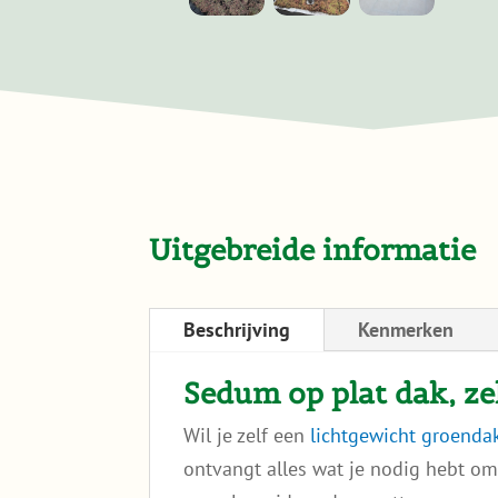
!
over mijn schouder kon en de
sedumzoden een voor een daar
bstraat
ingelegd en via een ladder naar het dak
t geregeld dat
gebracht.
elijk gebracht
Het werk viel reuze mee. Ik ben er zo b
mee. Ik wou dat ik meer platte daken
had.
Uitgebreide informatie
Beschrijving
Kenmerken
Sedum op plat dak, ze
Wil je zelf een
lichtgewicht groenda
ontvangt alles wat je nodig hebt om