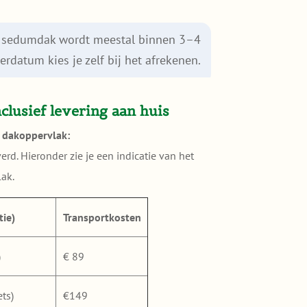
je sedumdak wordt meestal binnen 3–4
rdatum kies je zelf bij het afrekenen.
clusief levering aan huis
r dakoppervlak:
d. Hieronder zie je een indicatie van het
lak.
tie)
Transportkosten
)
€ 89
ts)
€149