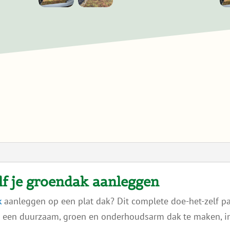
ik een soort hangmat gemaakt dat
over mijn schouder kon en de
sedumzoden een voor een daar
ingelegd en via een ladder naar het dak
lij
gebracht. Uiteindelijk heb ik in mijn
eentje gedaan in twee keer sessies van
tweeënhalf uur.
Het werk viel reuze mee. Ik ben er zo blij
mee. Ik wou dat ik meer platte daken
had.
lf je groendak aanleggen
k
aanleggen op een plat dak? Dit complete doe-het-zelf pa
 een duurzaam, groen en onderhoudsarm dak te maken, inc