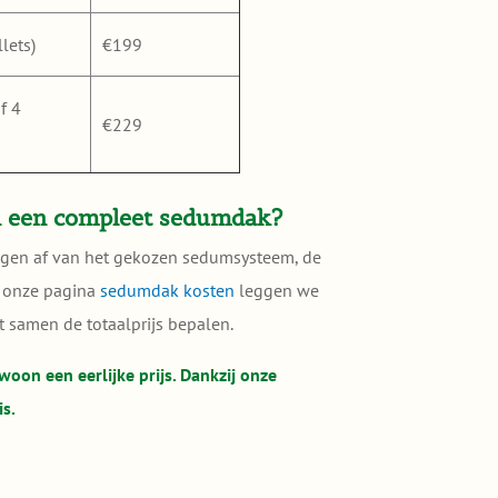
lets)
€199
f 4
€229
n een compleet sedumdak?
ngen af van het gekozen sedumsysteem, de
p onze pagina
sedumdak kosten
leggen we
t samen de totaalprijs bepalen.
woon een eerlijke prijs. Dankzij onze
is.