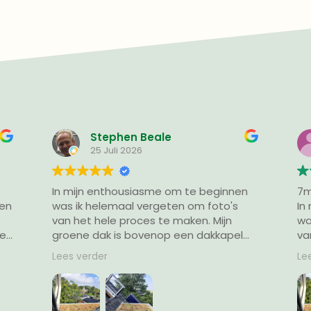
Stephen
25 Juli 2026
n
7m² groen erbij
We
In mijn enthousiasme om te beginnen
se
was ik helemaal vergeten om foto's
de
van het hele proces te maken. Mijn
De
groene dak is bovenop een dakkapel
op
Lees verder
Le
gekomen dat toegankelijk is via een
me
speciaal geplaatst uitstap dakraam.
ve
eb
Eerst zou alles van binnenuit naar
le
boven sjouwen. Op advies van Eric heb
ge