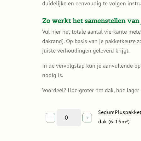
duidelijke en eenvoudig te volgen instru
Zo werkt het samenstellen van 
Vul hier het totale aantal vierkante met
dakrand). Op basis van je pakketkeuze zo
juiste verhoudingen geleverd krijgt.
In de vervolgstap kun je aanvullende op
nodig is.
Voordeel? Hoe groter het dak, hoe lager 
SedumPluspakket
SedumPluspakket
-
+
met
dak (6-16m²)
grind
—