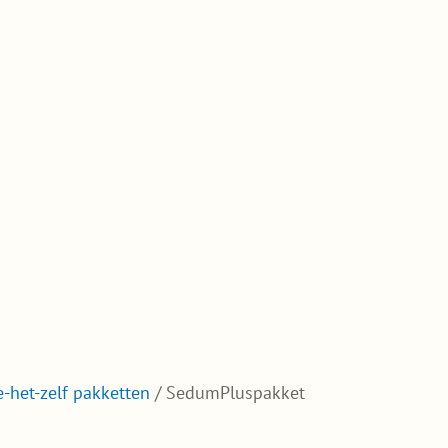
-het-zelf pakketten
/ SedumPluspakket