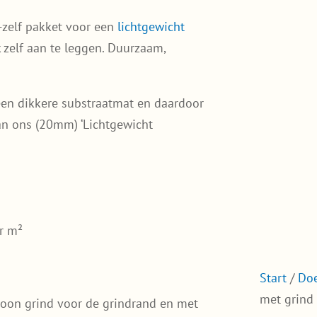
-zelf pakket voor een
lichtgewicht
k zelf aan te leggen. Duurzaam,
een dikkere substraatmat en daardoor
 ons (20mm) ‘Lichtgewicht
r m²
Start
/
Doe
met grind
woon grind voor de grindrand en met