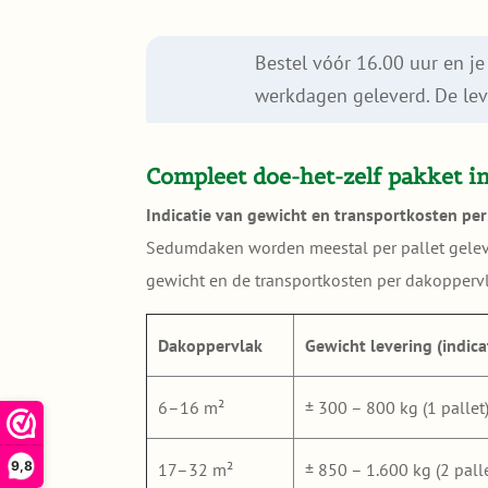
quantity
Bestel vóór 16.00 uur en 
werkdagen geleverd. De leve
Compleet doe-het-zelf pakket in
Indicatie van gewicht en transportkosten pe
Sedumdaken worden meestal per pallet gelever
gewicht en de transportkosten per dakopperv
Dakoppervlak
Gewicht levering (indica
6–16 m²
± 300 – 800 kg (1 pallet
9,8
17–32 m²
± 850 – 1.600 kg (2 palle