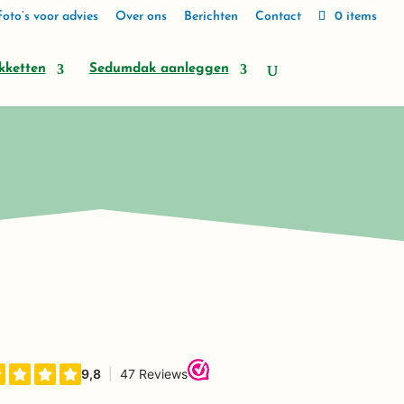
oto’s voor advies
Over ons
Berichten
Contact
0 items
kketten
Sedumdak aanleggen