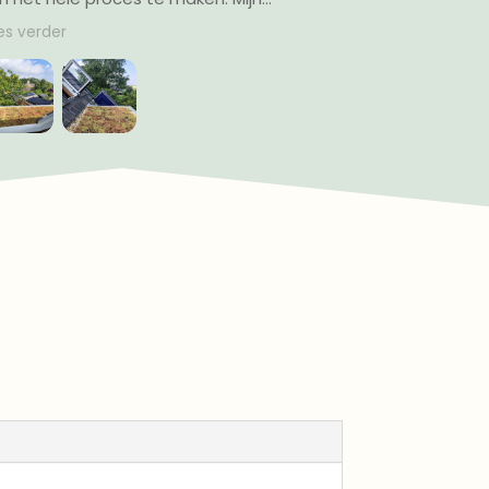
akkapel
op het dak geplaatst. We hebben dit
Lees verder
ia een
met z’n tweeen gedaan en het was
akraam.
verrassend makkelijk. Nu hopen dat het
aar
lekker gaat groeien en we kunnen
Eric heb
genieten van ons groene dak!
t dat
ar
het dak
mijn
essies van
er zo blij
e daken