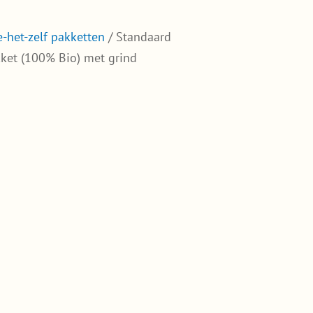
-het-zelf pakketten
/ Standaard
et (100% Bio) met grind