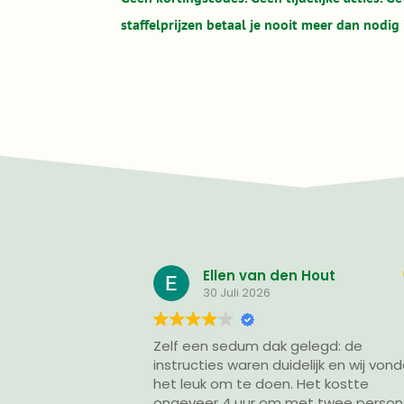
staffelprijzen betaal je nooit meer dan nodig 
Ellen van den Hout
Stephen 
30 Juli 2026
25 Juli 2026
 een sedum dak gelegd: de
In mijn enthousi
ucties waren duidelijk en wij vonden
was ik helemaal vergeten om foto's
leuk om te doen. Het kostte
van het hele proc
veer 4 uur om met twee personen
groene dak is bo