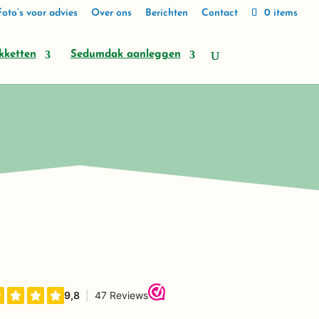
oto’s voor advies
Over ons
Berichten
Contact
0 items
kketten
Sedumdak aanleggen