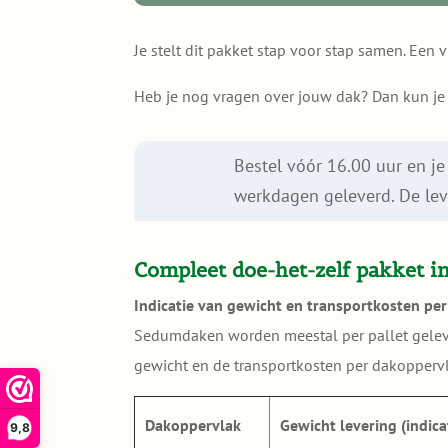
—
50m²)
voor
quantity
Je stelt dit pakket stap voor stap samen. Een v
jouw
dak
Heb je nog vragen over jouw dak? Dan kun j
(50m²
of
groter)
Bestel vóór 16.00 uur en 
quantity
werkdagen geleverd. De leve
Compleet doe-het-zelf pakket in
Indicatie van gewicht en transportkosten pe
Sedumdaken worden meestal per pallet gelever
gewicht en de transportkosten per dakopperv
Dakoppervlak
Gewicht levering (indica
9,8