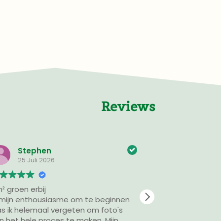
Reviews
Helene Beek
11 Juli 2026
We hebben een pakket voor het
eginnen
sedumdak besteld. Netjes geleverd op
de dag dat we hadden aangegeven.
 Mijn
De volgende dag hebben wij de sedum