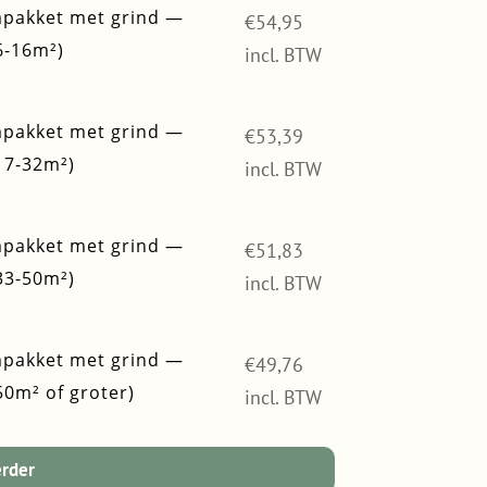
pakket met grind —
€
54,95
6-16m²)
incl. BTW
pakket met grind —
€
53,39
17-32m²)
incl. BTW
pakket met grind —
€
51,83
33-50m²)
incl. BTW
pakket met grind —
€
49,76
50m² of groter)
incl. BTW
erder