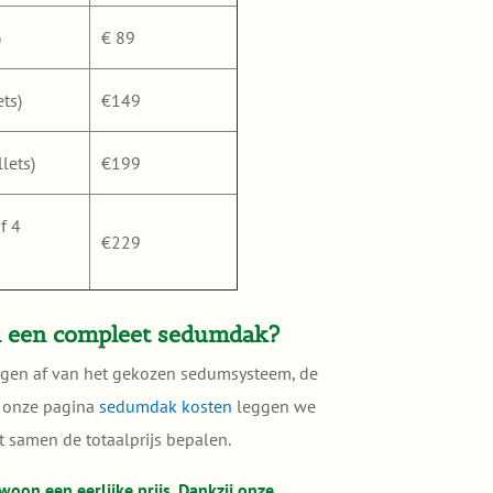
)
€ 89
ts)
€149
lets)
€199
f 4
€229
n een compleet sedumdak?
ngen af van het gekozen sedumsysteem, de
p onze pagina
sedumdak kosten
leggen we
t samen de totaalprijs bepalen.
woon een eerlijke prijs. Dankzij onze