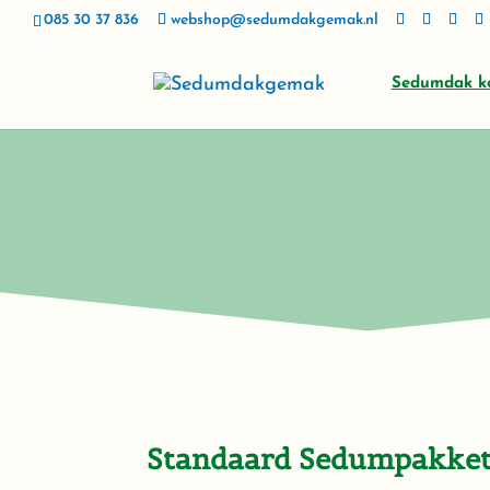
085 30 37 836
webshop@sedumdakgemak.nl
Sedumdak k
Standaard Sedumpakket 