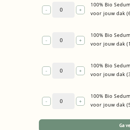
100% Bio Sedum
100%
-
+
Bio
voor jouw dak (
Sedumpakket
met
grind
100% Bio Sedum
100%
-
+
—
Bio
voor jouw dak (
voor
Sedumpakket
jouw
met
dak
grind
100% Bio Sedum
100%
(6-
-
+
—
Bio
voor jouw dak (
16m²)
voor
Sedumpakket
quantity
jouw
met
dak
grind
100% Bio Sedum
100%
(17-
-
+
—
Bio
voor jouw dak (
32m²)
voor
Sedumpakket
quantity
jouw
met
dak
grind
Ga v
(33-