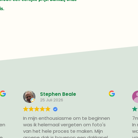
is.
Beale
Stephen
25 Juli 2026
asme om te beginnen
7m² groen erbij
In mijn enthousiasme om te b
es te maken. Mijn
was ik helemaal vergeten om foto's
venop een dakkapel
van het hele proces te maken.