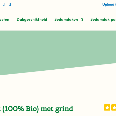
Upload f
osten
Dakgeschiktheid
Sedumdaken
Sedumdak pa
(100% Bio) met grind