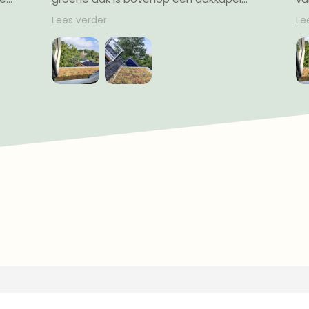
nkelijk is via een
groene dak is bovenop een d
Lees verder
st uitstap dakraam.
gekomen dat toegankelijk is v
an binnenuit naar
speciaal geplaatst uitstap d
p advies van Eric heb
Eerst zou alles van binnenuit n
ngmat gemaakt dat
boven sjouwen. Op advies van 
er kon en de
ik een soort hangmat gemaak
voor een daar
over mijn schouder kon en de
n ladder naar het dak
sedumzoden een voor een da
ingelegd en via een ladder naar 
e mee. Ik ben er zo blij
gebracht. Uiteindelijk heb ik in 
k meer platte daken
eentje gedaan in twee keer s
tweeënhalf uur.
Het werk viel reuze mee. Ik ben 
mee. Ik wou dat ik meer platt
had.