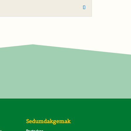
Sedumdakgemak
p
Postadres