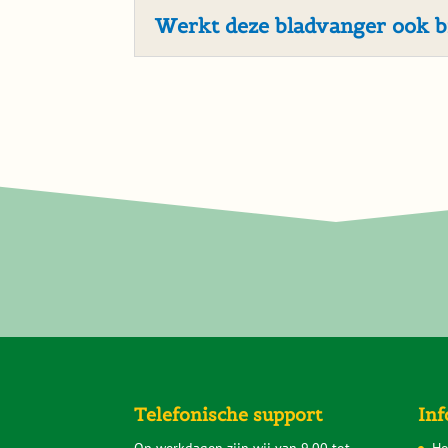
Werkt deze bladvanger ook b
Telefonische support
Inf
Op werkdagen zijn wij van 9.00 tot
Ho