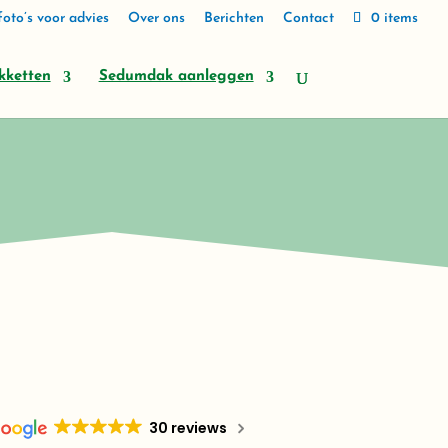
oto’s voor advies
Over ons
Berichten
Contact
0 items
kketten
Sedumdak aanleggen
30 reviews