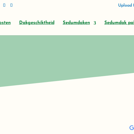
Upload f
osten
Dakgeschiktheid
Sedumdaken
Sedumdak pa