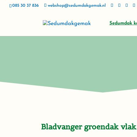
085 30 37 836
webshop@sedumdakgemak.nl
Sedumdak k
Bladvanger groendak vlak