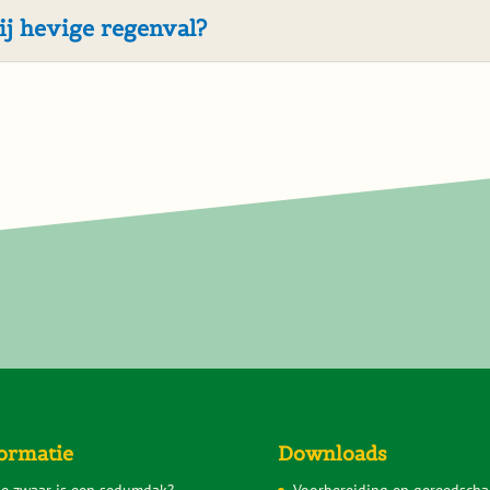
ij hevige regenval?
ormatie
Downloads
e zwaar is een sedumdak?
Voorbereiding en gereedscha