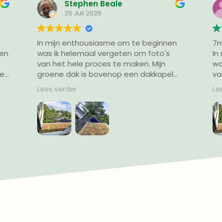
Stephen Beale
Stephe
25 Juli 2026
25 Juli 20
 mijn enthousiasme om te beginnen
7m² groen erbij
vergeten om foto's
In mijn enthou
 het hele proces te maken. Mijn
was ik helemaal vergeten om foto's
oene dak is bovenop een dakkapel
van het hele pr
omen dat toegankelijk is via een
groene dak is 
s verder
Lees verder
eciaal geplaatst uitstap dakraam.
gekomen dat toe
st zou alles van binnenuit naar
speciaal geplaa
en sjouwen. Op advies van Eric heb
Eerst zou alles 
 een soort hangmat gemaakt dat
boven sjouwen. 
r mijn schouder kon en de
ik een soort h
dumzoden een voor een daar
over mijn schou
elegd en via een ladder naar het dak
sedumzoden ee
bracht.
ingelegd en via e
 werk viel reuze mee. Ik ben er zo blij
gebracht. Uiteind
. Ik wou dat ik meer platte daken
eentje gedaan i
d.
tweeënhalf uur.
Het werk viel reu
mee. Ik wou dat