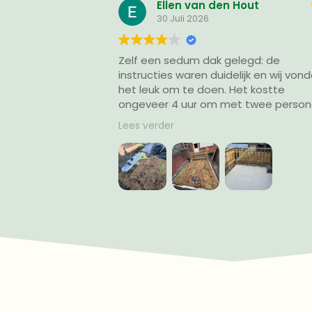
Ellen van den Hout
30 Juli 2026
Zelf een sedum dak gelegd: de
In
instructies waren duidelijk en wij vonden
was ik helemaal 
het leuk om te doen. Het kostte
van
ongeveer 4 uur om met twee personen
gr
8m2 sedum te leggen. Uiteindelijk
gek
Lees verder
Lee
hebben we de matten door midden
sp
gezaagd en met een opengesneden
Eer
boodschappen tas omhoog gesjouwd.
bov
Erg blij met het eindresultaat en dat we
ik
het zelf hebben gedaan!
ove
se
We hadden te weinig substraat
ing
gekregen maar Eric heeft geregeld dat
ge
het de volgende dag al gelijk gebracht
Het
werd.
mee
ha