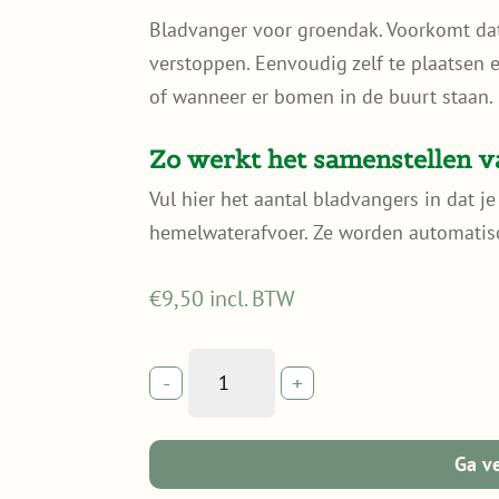
Bladvanger voor groendak. Voorkomt dat
verstoppen. Eenvoudig zelf te plaatsen 
of wanneer er bomen in de buurt staan.
Zo werkt het samenstellen v
Vul hier het aantal bladvangers in dat j
hemelwaterafvoer. Ze worden automatis
€
9,50
incl. BTW
Bladvanger
-
+
groendak
vlak
quantity
Ga v