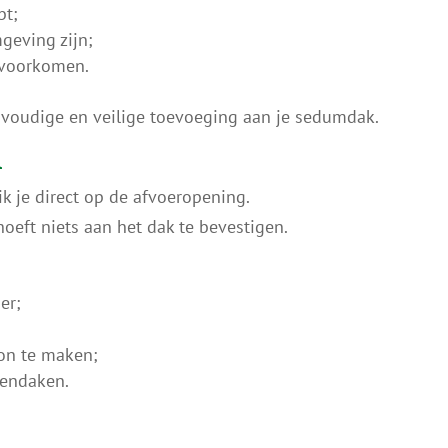
bt;
geving zijn;
t voorkomen.
envoudige en veilige toevoeging aan je sedumdak.
n
ik je direct op de afvoeropening.
oeft niets aan het dak te bevestigen.
er;
on te maken;
oendaken.