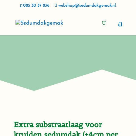
085 30 37 836
webshop@sedumdakgemak.nl
Extra substraatlaag voor
kruiden sedumdak (+4cm per