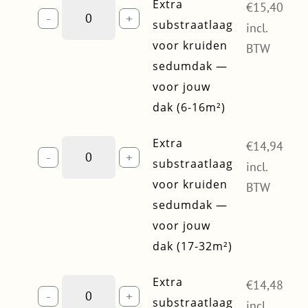
Extra
Extra
€
15,40
-
+
substraatlaag
substraatlaag
incl.
voor
voor kruiden
BTW
kruiden
sedumdak —
sedumdak
voor jouw
—
voor
dak (6-16m²)
jouw
dak
Extra
Extra
€
14,94
(6-
-
+
substraatlaag
substraatlaag
incl.
16m²)
voor
voor kruiden
quantity
BTW
kruiden
sedumdak —
sedumdak
voor jouw
—
voor
dak (17-32m²)
jouw
dak
Extra
Extra
€
14,48
(17-
-
+
substraatlaag
substraatlaag
incl.