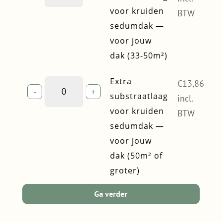
32m²)
voor
voor kruiden
quantity
BTW
kruiden
sedumdak —
sedumdak
voor jouw
—
voor
dak (33-50m²)
jouw
dak
Extra
Extra
€
13,86
(33-
-
+
substraatlaag
substraatlaag
incl.
50m²)
voor
voor kruiden
quantity
BTW
kruiden
sedumdak —
sedumdak
voor jouw
—
voor
dak (50m² of
jouw
groter)
dak
(50m²
Ga verder
of
groter)