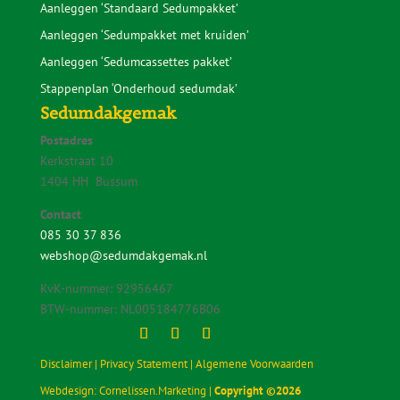
Aanleggen ‘Standaard Sedumpakket’
Aanleggen ‘Sedumpakket met kruiden’
Aanleggen ‘Sedumcassettes pakket’
Stappenplan ‘Onderhoud sedumdak’
Sedumdakgemak
Postadres
Kerkstraat 10
1404 HH Bussum
Contact
085 30 37 836
webshop@sedumdakgemak.nl
KvK-nummer: 92956467
BTW-nummer: NL005184776B06
Disclaimer |
Privacy Statement |
Algemene Voorwaarden
Webdesign:
Cornelissen.Marketing
|
Copyright ©
2026