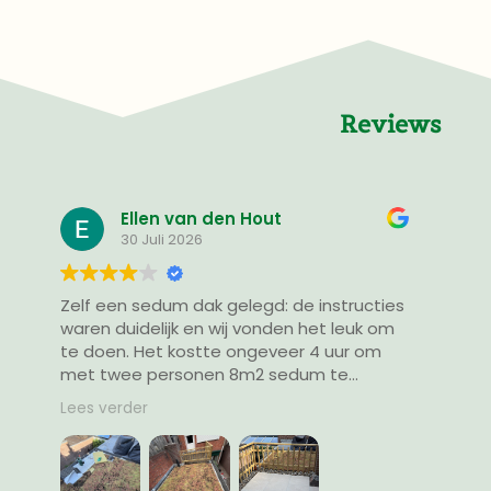
Reviews
Stephen Beale
25 Juli 2026
es
In mijn enthousiasme om te beginnen was
m
ik helemaal vergeten om foto's van het
hele proces te maken. Mijn groene dak is
bovenop een dakkapel gekomen dat
en
toegankelijk is via een speciaal geplaatst
Lees verder
uitstap dakraam. Eerst zou alles van
binnenuit naar boven sjouwen. Op advies
van Eric heb ik een soort hangmat
n
gemaakt dat over mijn schouder kon en