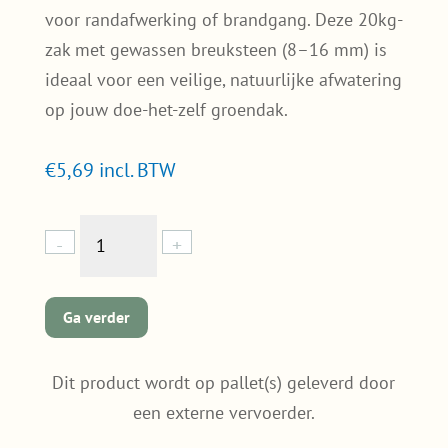
voor randafwerking of brandgang. Deze 20kg-
zak met gewassen breuksteen (8–16 mm) is
ideaal voor een veilige, natuurlijke afwatering
op jouw doe-het-zelf groendak.
€
5,69
incl. BTW
Sedumdak
-
+
grind,
zak
20kg
Ga verder
quantity
Dit product wordt op pallet(s) geleverd door
een externe vervoerder.