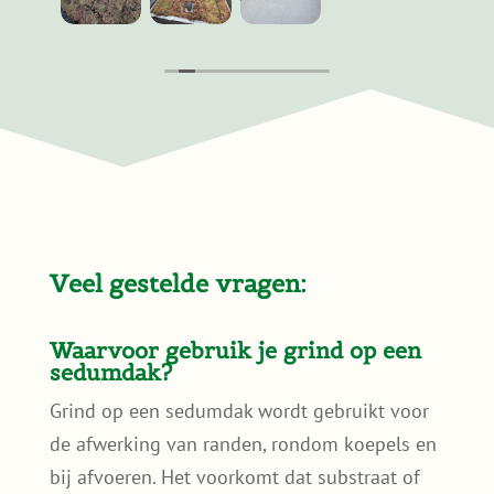
de sedumzoden een voor een daar
ingelegd en via een ladder naar het dak
en
gebracht.
Het werk viel reuze mee. Ik ben er zo blij
mee. Ik wou dat ik meer platte daken had.
Veel gestelde vragen:
Waarvoor gebruik je grind op een
sedumdak?
Grind op een sedumdak wordt gebruikt voor
de afwerking van randen, rondom koepels en
bij afvoeren. Het voorkomt dat substraat of