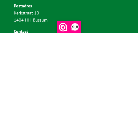
Postadres
Kerkstraat 10
1404 HH Bussum
9,8
Contact
085 30 37 836
webshop@sedumdakgemak.nl
KvK-nummer: 92956467
BTW-nummer: NL005184776B06
Disclaimer |
Privacy Statement |
Algemene Voorwaarden
Webdesign:
Cornelissen.Marketing
|
Copyright ©
2026