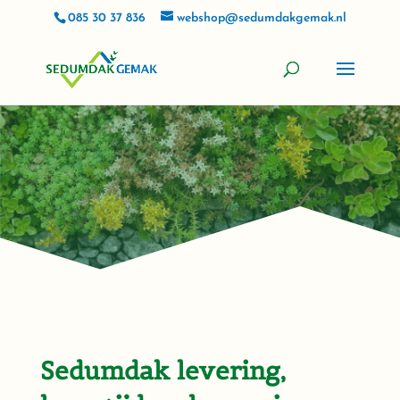
085 30 37 836
webshop@sedumdakgemak.nl
Sedumdak levering,