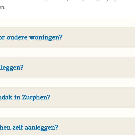
en.
oor oudere woningen?
nleggen?
mdak in Zutphen?
hen zelf aanleggen?