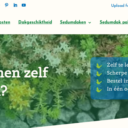
Upload fo
osten
Dakgeschiktheid
Sedumdaken
Sedumdak pa
Zelf te l
en zelf
Scherpe 
Bestel i
?
In één 