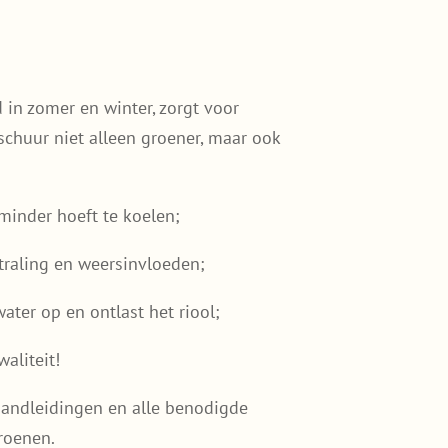
 in zomer en winter, zorgt voor
schuur niet alleen groener, maar ook
inder hoeft te koelen;
raling en weersinvloeden;
ter op en ontlast het riool;
aliteit!
 handleidingen en alle benodigde
roenen.