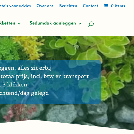
to’s voor advies
Over ons
Berichten
Contact
0 items
kketten
Sedumdak aanleggen
eggen, alles zit erbij
totaalprijs, incl. btw en transport
n 3 klikken
ochtend/dag gelegd