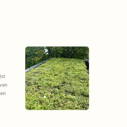
ist
 van
ien