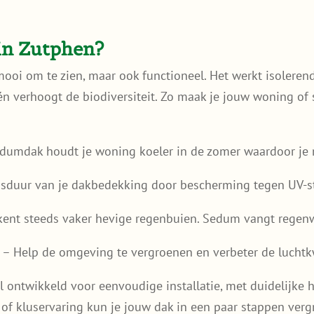
in Zutphen?
ooi om te zien, maar ook functioneel. Het werkt isolerend
én verhoogt de biodiversiteit. Zo maak je jouw woning of 
dumdak houdt je woning koeler in de zomer waardoor je m
nsduur van je dakbedekking door bescherming tegen UV-st
ent steeds vaker hevige regenbuien. Sedum vangt regenwa
n
– Help de omgeving te vergroenen en verbeter de luchtkw
al ontwikkeld voor eenvoudige installatie, met duidelijke
 of kluservaring kun je jouw dak in een paar stappen verg