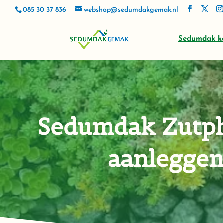
085 30 37 836
webshop@sedumdakgemak.nl
Sedumdak k
Sedumdak Zutph
aanleggen