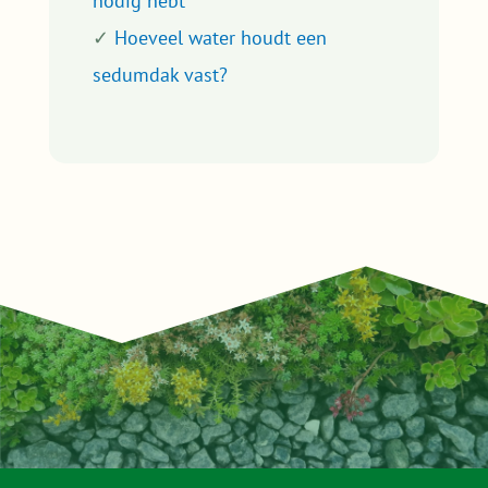
nodig hebt
✓
Hoeveel water houdt een
sedumdak vast?