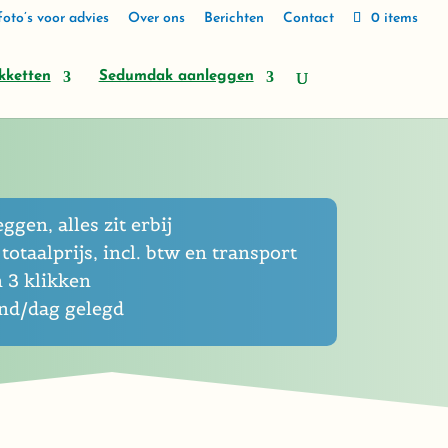
oto’s voor advies
Over ons
Berichten
Contact
0 items
kketten
Sedumdak aanleggen
eggen, alles zit erbij
totaalprijs, incl. btw en transport
n 3 klikken
end/dag gelegd