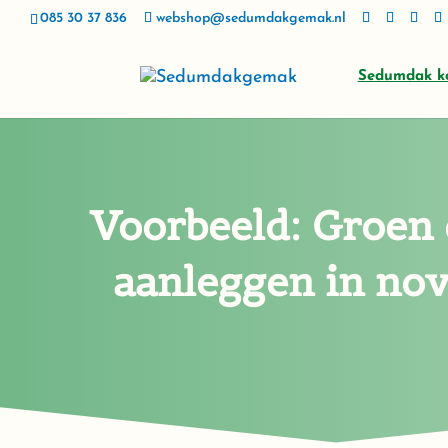
085 30 37 836
webshop@sedumdakgemak.nl
Sedumdak k
Voorbeeld: Groen 
aanleggen in no