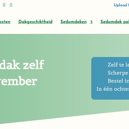
Upload f
osten
Dakgeschiktheid
Sedumdaken
Sedumdak pa
dak zelf
Zelf te l
Scherpe 
vember
Bestel i
In één ocht