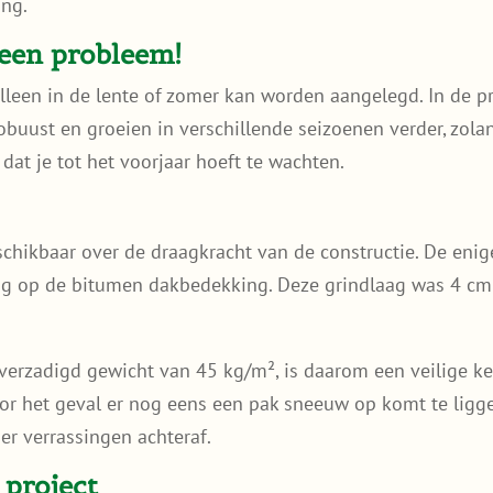
ing.
een probleem!
een in de lente of zomer kan worden aangelegd. In de pr
buust en groeien in verschillende seizoenen verder, zola
dat je tot het voorjaar hoeft te wachten.
hikbaar over de draagkracht van de constructie. De enig
g op de bitumen dakbedekking. Deze grindlaag was 4 cm d
 verzadigd gewicht van 45 kg/m², is daarom een veilige ke
or het geval er nog eens een pak sneeuw op komt te liggen
r verrassingen achteraf.
 project