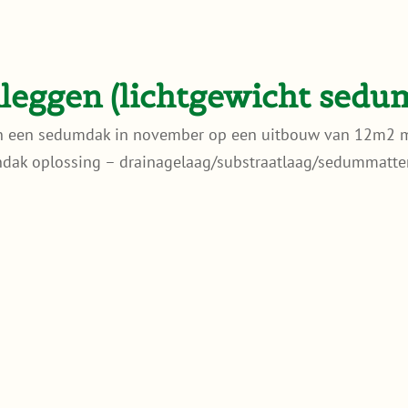
nleggen (lichtgewicht sedu
an een sedumdak in november op een uitbouw van 12m2 m
ndak oplossing – drainagelaag/substraatlaag/sedummatten 