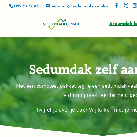
085 30 37 836
webshop@sedumdakgemak.nl
Sedumdak k
Sedumdak zelf aa
Met een compleet pakket leg je een sedumdak vaak
je dit nog nooit eerder hebt ge
Twijfel je over je dak? Wij
kijken
met je me