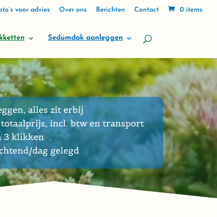
to’s voor advies
Over ons
Berichten
Contact
0 items
kketten
Sedumdak aanleggen
eggen, alles zit erbij
totaalprijs, incl. btw en transport
n 3 klikken
ochtend/dag gelegd