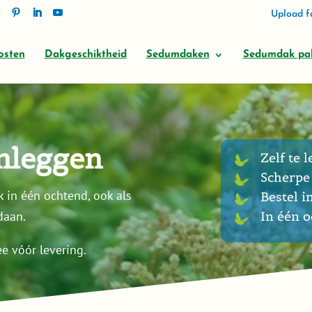
Upload fo
osten
Dakgeschiktheid
Sedumdaken
Sedumdak pa
nleggen
Zelf te l
Scherpe 
 in één ochtend, ook als
Bestel i
daan.
In één 
e vóór levering.