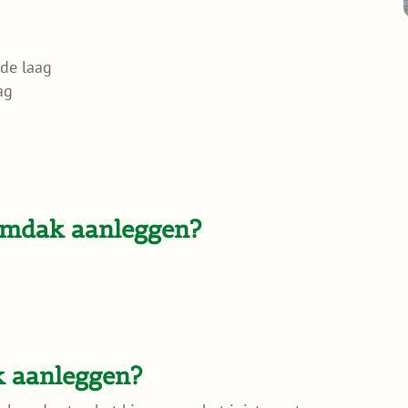
de laag
ag
umdak aanleggen?
k aanleggen?