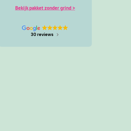
'SedumPluspakket'
Bekijk pakket met grind >
Bekijk pakket met olivijn >
Bekijk pakket zonder grind >