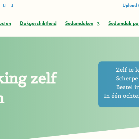
Upload f
osten
Dakgeschiktheid
Sedumdaken
Sedumdak pa
Zelf te l
ing zelf
Scherpe 
Bestel i
n
In één ocht