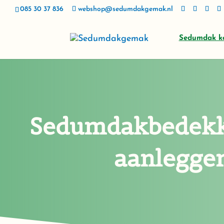
085 30 37 836
webshop@sedumdakgemak.nl
Sedumdak k
Sedumdakbedekk
aanlegge