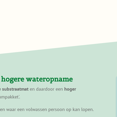
r hogere wateropname
e substraatmat
en daardoor een
hoger
umpakket'.