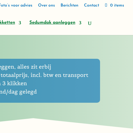
oto’s voor advies
Over ons
Berichten
Contact
0 items
kketten
Sedumdak aanleggen
eggen, alles zit erbij
totaalprijs, incl. btw en transport
n 3 klikken
end/dag gelegd