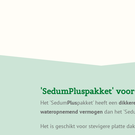
'Sedum
Plus
pakket' voo
Het 'Sedum
Plus
pakket' heeft een
dikker
wateropnemend vermogen
dan het 'Sed