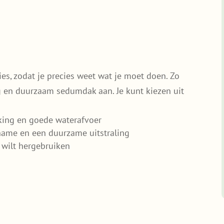
en.
cht soorten sedum;
ies, zodat je precies weet wat je moet doen. Zo
g en duurzaam sedumdak aan. Je kunt kiezen uit
king en goede waterafvoer
pname en een duurzame uitstraling
 wilt hergebruiken