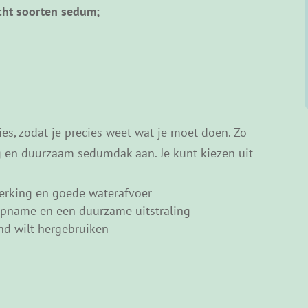
aken waar een volwassen persoon op kan lopen.
cht soorten sedum;
ies, zodat je precies weet wat je moet doen. Zo
g en duurzaam sedumdak aan. Je kunt kiezen uit
werking en goede waterafvoer
-opname en een duurzame uitstraling
nd wilt hergebruiken