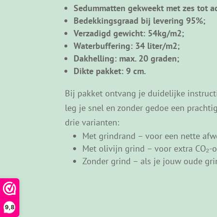
Het is geschikt voor stevigere platte d
Sedummatten gekweekt met zes tot a
Bedekkingsgraad bij levering 95%;
Verzadigd gewicht: 54kg/m2;
Waterbuffering: 34 liter/m2;
Dakhelling: max. 20 graden;
Dikte pakket: 9 cm.
Bij pakket ontvang je duidelijke instruct
leg je snel en zonder gedoe een prachti
drie varianten:
Met grindrand – voor een nette af
Met olivijn grind – voor extra CO₂
Zonder grind – als je jouw oude gri
9,8