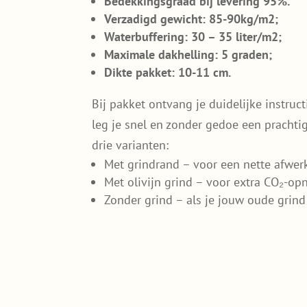
Duurzaam en eenvoudig zelf aan te legg
Sedummatten gekweekt met zes tot a
Bedekkingsgraad bij levering 95%.
Verzadigd gewicht: 85-90kg/m2;
Waterbuffering: 30 – 35 liter/m2;
Maximale dakhelling: 5 graden;
Dikte pakket: 10-11 cm.
Bij pakket ontvang je duidelijke instruct
leg je snel en zonder gedoe een prachti
drie varianten:
Met grindrand – voor een nette afwer
Met olivijn grind – voor extra CO₂-o
Zonder grind – als je jouw oude grind