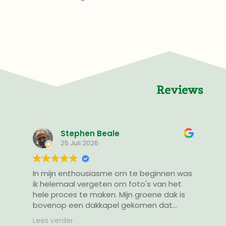
Reviews
Stephen Beale
25 Juli 2026
s
In mijn enthousiasme om te beginnen was
7
ik helemaal vergeten om foto's van het
I
hele proces te maken. Mijn groene dak is
ik helemaal vergeten o
bovenop een dakkapel gekomen dat
h
n
toegankelijk is via een speciaal geplaatst
Lees verder
L