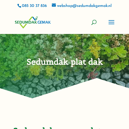
085 30 37 836
webshop@sedumdakgemak.nl
Sedumdak plat dak