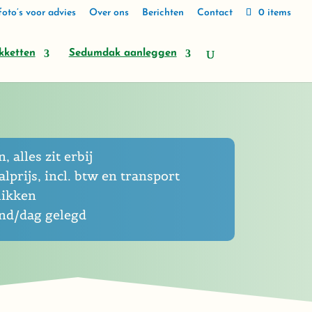
oto’s voor advies
Over ons
Berichten
Contact
0 items
kketten
Sedumdak aanleggen
, alles zit erbij
lprijs, incl. btw en transport
likken
end/dag gelegd