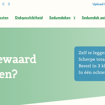
Upload f
osten
Dakgeschiktheid
Sedumdaken
Sedumdak pa
Zelf te leggen
ewaard
Scherpe totaa
Bestel in 3 k
gen?
In één ocht