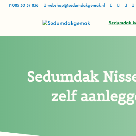
085 30 37 836
webshop@sedumdakgemak.nl
Sedumdak k
Sedumdak Niss
zelf aanleg