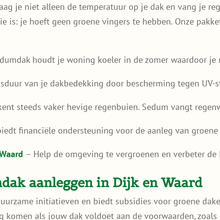
g je niet alleen de temperatuur op je dak en vang je rege
e is: je hoeft geen groene vingers te hebben. Onze pakke
dumdak houdt je woning koeler in de zomer waardoor je m
nsduur van je dakbedekking door bescherming tegen UV-st
ent steeds vaker hevige regenbuien. Sedum vangt regenwa
iedt financiële ondersteuning voor de aanleg van groene
 Waard
– Help de omgeving te vergroenen en verbeter de l
mdak aanleggen in Dijk en Waard
uurzame initiatieven en biedt subsidies voor groene dak
ing komen als jouw dak voldoet aan de voorwaarden, zoal