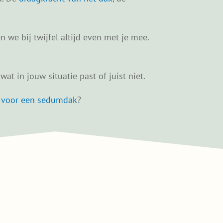
 we bij twijfel altijd even met je mee.
at in jouw situatie past of juist niet.
t voor een sedumdak
?