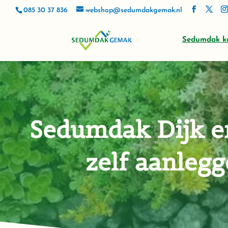
085 30 37 836
webshop@sedumdakgemak.nl
Sedumdak k
Sedumdak Dijk 
zelf aanleg