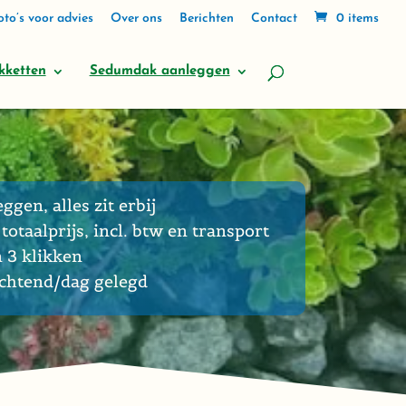
to’s voor advies
Over ons
Berichten
Contact
0 items
kketten
Sedumdak aanleggen
eggen, alles zit erbij
totaalprijs, incl. btw en transport
n 3 klikken
ochtend/dag gelegd