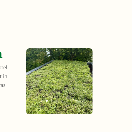
n
stel
t in
ras