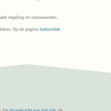
ele regeling en voorwaarden.
mdaken. Op de pagina
Sedumdak
k. De
draagkracht van het dak
, de