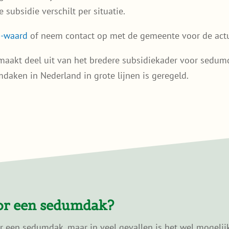
subsidie verschilt per situatie.
n-waard
of neem contact op met de gemeente voor de actu
 maakt deel uit van het bredere subsidiekader voor sedu
daken in Nederland in grote lijnen is geregeld.
oor een sedumdak?
or een sedumdak, maar in veel gevallen is het wel mogelij