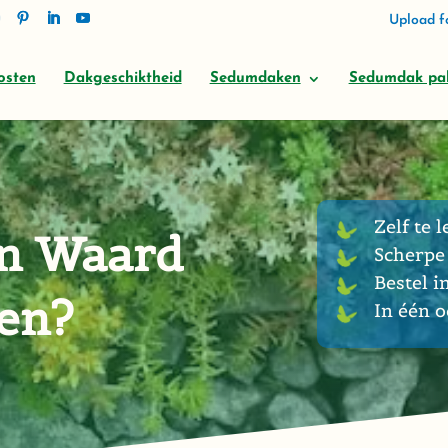
Upload fo
osten
Dakgeschiktheid
Sedumdaken
Sedumdak pa
Zelf te l
en Waard
Scherpe 
Bestel i
gen?
In één 