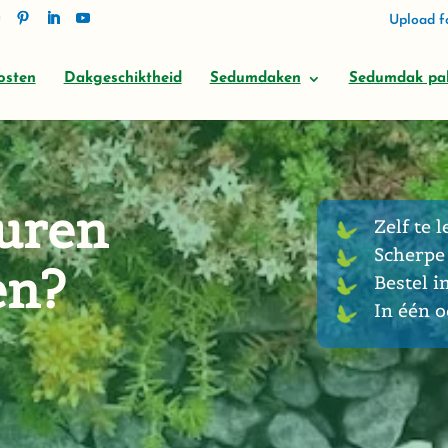
Upload fo
osten
Dakgeschiktheid
Sedumdaken
Sedumdak pa
uren
Zelf te l
Scherpe 
en?
Bestel i
In één 