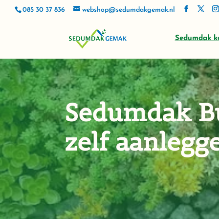
085 30 37 836
webshop@sedumdakgemak.nl
Sedumdak k
Sedumdak B
zelf aanlegg