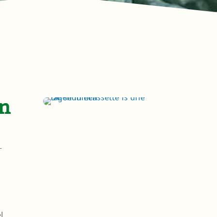
n
-
l.