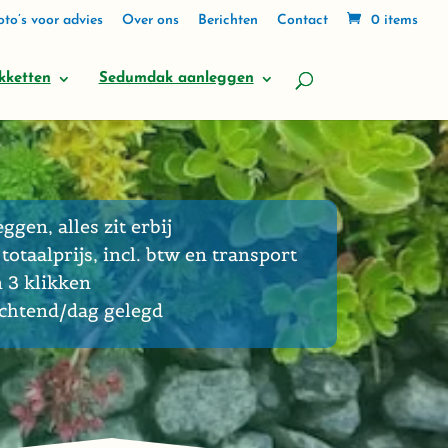
to’s voor advies
Over ons
Berichten
Contact
0 items
kketten
Sedumdak aanleggen
eggen, alles zit erbij
totaalprijs, incl. btw en transport
n 3 klikken
ochtend/dag gelegd