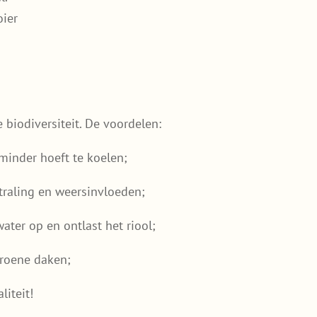
oier
biodiversiteit. De voordelen:
inder hoeft te koelen;
raling en weersinvloeden;
ter op en ontlast het riool;
groene daken;
iteit!