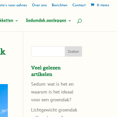
to’s voor advies
Over ons
Berichten
Contact
0 items
kketten
Sedumdak aanleggen
ak
Veel gelezen
artikelen
Sedum: wat is het en
waarom is het ideaal
voor een groendak?
Lichtgewicht groendak