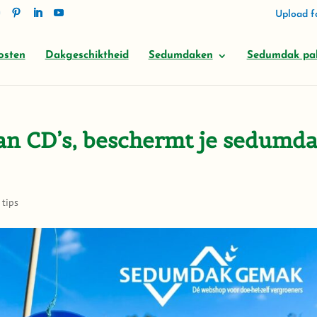
Upload fo
osten
Dakgeschiktheid
Sedumdaken
Sedumdak pa
an CD’s, beschermt je sedumd
tips