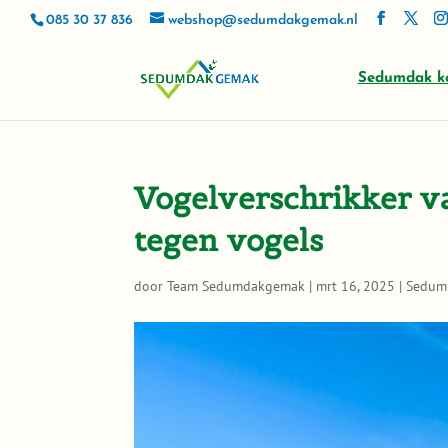
085 30 37 836
webshop@sedumdakgemak.nl
Sedumdak k
Vogelverschrikker v
tegen vogels
door
Team Sedumdakgemak
|
mrt 16, 2025
|
Sedum 