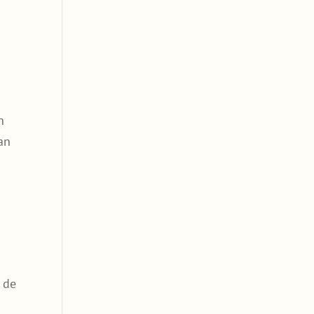
n
an
 de