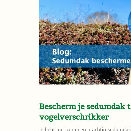
Bescherm je sedumdak t
vogelverschrikker
Je hebt met zorg een prachtig sedumdak