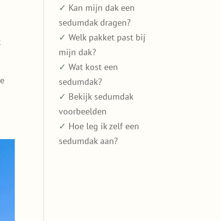
✓
Kan mijn dak een
sedumdak dragen?
✓
Welk pakket past bij
k
mijn dak?
✓
Wat kost een
le
sedumdak?
✓
Bekijk sedumdak
voorbeelden
✓
Hoe leg ik zelf een
sedumdak aan?