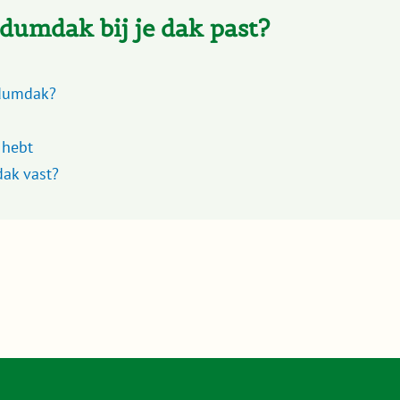
edumdak bij je dak past?
edumdak?
 hebt
ak vast?