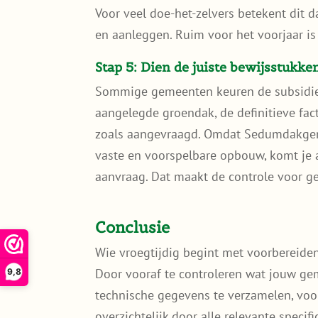
Voor veel doe-het-zelvers betekent dit da
en aanleggen. Ruim voor het voorjaar is 
Stap 5: Dien de juiste bewijsstukke
Sommige gemeenten keuren de subsidie p
aangelegde groendak, de definitieve fac
zoals aangevraagd. Omdat Sedumdakgema
vaste en voorspelbare opbouw, komt je a
aanvraag. Dat maakt de controle voor 
Conclusie
Wie vroegtijdig begint met voorbereiden
Door vooraf te controleren wat jouw gem
9,8
technische gegevens te verzamelen, vo
overzichtelijk door alle relevante specif