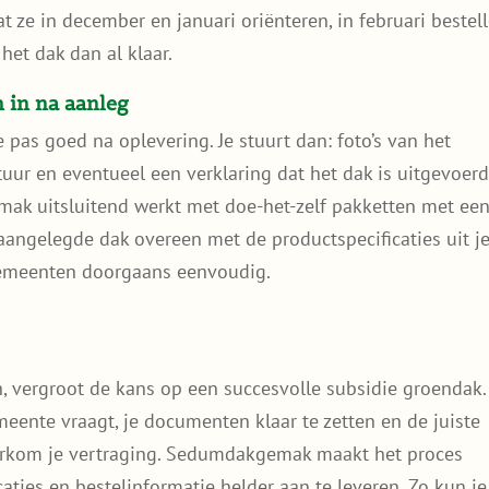
t ze in december en januari oriënteren, in februari bestel
het dak dan al klaar.
n in na aanleg
as goed na oplevering. Je stuurt dan: foto’s van het
tuur en eventueel een verklaring dat het dak is uitgevoer
k uitsluitend werkt met doe-het-zelf pakketten met ee
angelegde dak overeen met de productspecificaties uit j
gemeenten doorgaans eenvoudig.
, vergroot de kans op een succesvolle subsidie groendak.
eente vraagt, je documenten klaar te zetten en de juiste
orkom je vertraging. Sedumdakgemak maakt het proces
icaties en bestelinformatie helder aan te leveren. Zo kun je