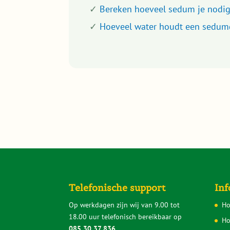
✓
Bereken hoeveel sedum je nodig
✓
Hoeveel water houdt een sedum
Telefonische support
Inf
Op werkdagen zijn wij van 9.00 tot
Ho
18.00 uur telefonisch bereikbaar op
Ho
085 30 37 836
.