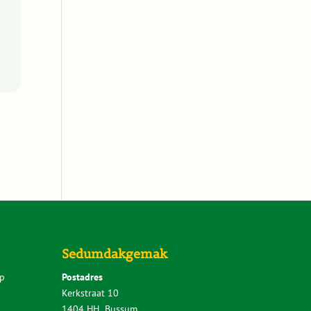
Sedumdakgemak
p
Postadres
Kerkstraat 10
1404 HH Bussum