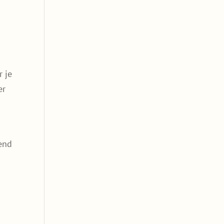
r je
er
end