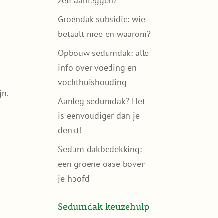
zelf aanleggen?
Groendak subsidie: wie
betaalt mee en waarom?
Opbouw sedumdak: alle
info over voeding en
vochthuishouding
jn.
Aanleg sedumdak? Het
is eenvoudiger dan je
denkt!
e
Sedum dakbedekking:
een groene oase boven
je hoofd!
Sedumdak keuzehulp