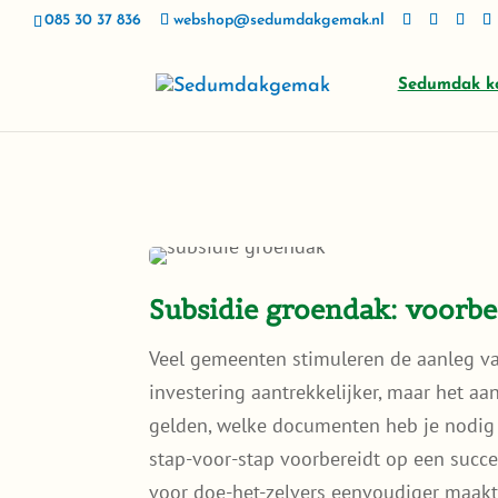
085 30 37 836
webshop@sedumdakgemak.nl
Sedumdak k
Subsidie groendak: voorbe
Veel gemeenten stimuleren de aanleg v
investering aantrekkelijker, maar het 
gelden, welke documenten heb je nodig 
stap-voor-stap voorbereidt op een suc
voor doe-het-zelvers eenvoudiger maakt