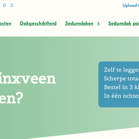
Upload f
osten
Dakgeschiktheid
Sedumdaken
Sedumdak pa
Zelf te leggen
inxveen
Scherpe totaa
Bestel in 3 k
gen?
In één ocht