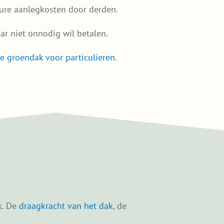
 dure aanlegkosten door derden.
ar niet onnodig wil betalen.
ie groendak voor particulieren
.
k. De
draagkracht van het dak
, de