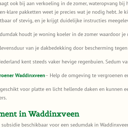
raagt ook bij aan verkoeling in de zomer, wateropvang bij
n-klare pakketten weet je precies wat je nodig hebt. Je ki
tbaar of stevig, en je krijgt duidelijke instructies meegele
dumdak houdt je woning koeler in de zomer waardoor je m
 levensduur van je dakbedekking door bescherming tegen 
ederland kent steeds vaker hevige regenbuien. Sedum van
groener Waddinxveen
– Help de omgeving te vergroenen en 
geschikt voor platte en licht hellende daken en kunnen e
ers.
oment in Waddinxveen
 subsidie beschikbaar voor een sedumdak in Waddinxveen. 