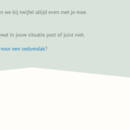
 we bij twijfel altijd even met je mee.
at in jouw situatie past of juist niet.
t voor een sedumdak
?