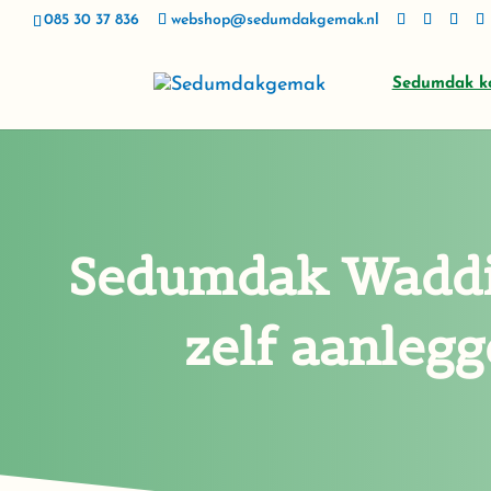
085 30 37 836
webshop@sedumdakgemak.nl
Sedumdak k
Sedumdak Wadd
zelf aanleg