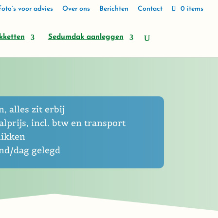
oto’s voor advies
Over ons
Berichten
Contact
0 items
kketten
Sedumdak aanleggen
, alles zit erbij
lprijs, incl. btw en transport
likken
end/dag gelegd