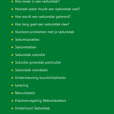
bereikbaar op
085 30 37 836
.
Op zaterdag is er een aanlegspreekuur van 9.00 tot 11.00
uur op hetzelfde nummer.
Informatie
Hoe zwaar is een sedumdak?
Hoeveel water houdt een sedumdak vast?
Hoe wordt een sedumdak geleverd?
Hoe lang gaat een sedumdak mee?