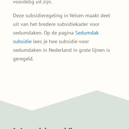
waterpas kunt gebruiken en niet bang bent
om het dak op te gaan, kom je al een heel
eind. En heb je vragen? Dan staan wij voor je
klaar.
Sedumdak subsidie in Velsen
Er is op dit moment géén gemeentelijke
subsidieregeling voor een sedumdak of
groendak in Velsen. Dat is jammer, maar het
betekent niet dat je geen voordeel kunt
behalen. Want wie slim plant, kan alsnog
voordelig uit zijn.
Deze subsidieregeling in Velsen maakt deel
uit van het bredere subsidiekader voor