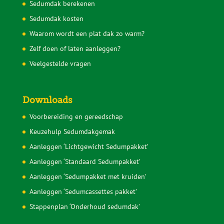
Voorkom problemen met je sedumdak
Sedumcassettes
Sedummatten
Sedumdak subsidie
Subsidie groendak particulier
Sedumdak voordelen
Ondersteuning buurtinitiatieven
Levering
Retourbeleid
Klachtenregeling Webwinkelkeur
Onderhoud Sedumdak
Sedumdak berekenen
Sedumdak kosten
Waarom wordt een plat dak zo warm?
Zelf doen of laten aanleggen?