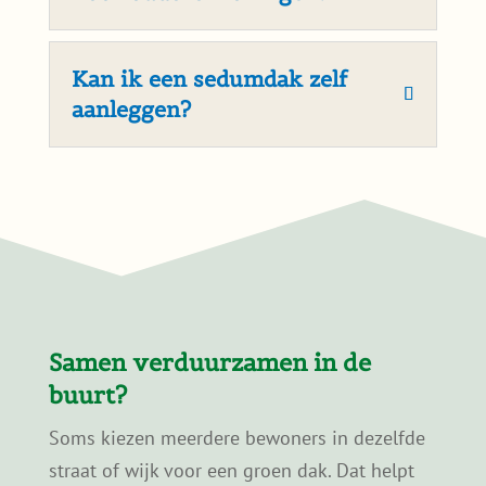
een sedumdak?
In de meeste gevallen is geen
vergunning nodig, zolang het sedumdak
binnen de bestaande dakconstructie
blijft. Bij monumenten of beschermde
stadsgezichten kunnen andere regels
gelden.
Is een sedumdak geschikt
voor oudere woningen?
Kan ik een sedumdak zelf
aanleggen?