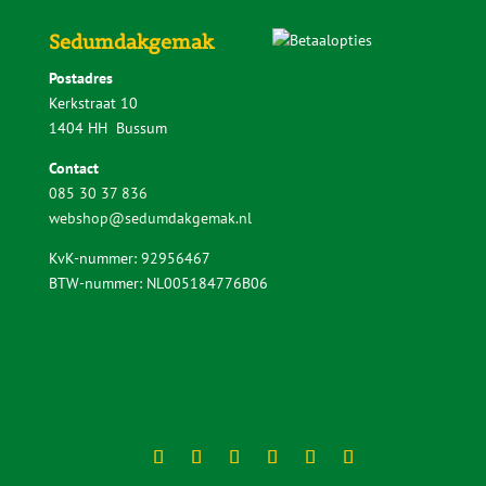
Veelgestelde vragen
Downloads
Voorbereiding en gereedschap
Keuzehulp Sedumdakgemak
Aanleggen ‘Lichtgewicht Sedumpakket’
Aanleggen ‘Standaard Sedumpakket’
Aanleggen ‘Sedumpakket met kruiden’
Aanleggen ‘Sedumcassettes pakket’
Stappenplan ‘Onderhoud sedumdak’
Sedumdakgemak
Postadres
Kerkstraat 10