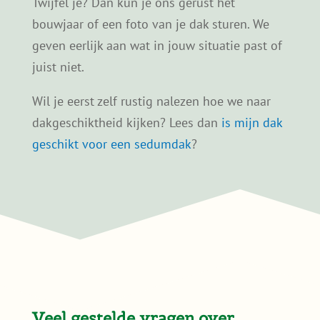
Niet elk dak is automatisch geschikt voor een
sedumdak, maar in veel gevallen is het wel
mogelijk. De
draagkracht van het dak
, de
dakopbouw en de staat van de dakbedekking
spelen daarbij een belangrijke rol.
Het bouwjaar van een woning kan een eerste
indicatie geven, maar is geen garantie.
Daarom kijken we bij twijfel altijd even met
je mee. Zo voorkom je dat je een keuze maakt
die later niet logisch blijkt.
Twijfel je? Dan kun je ons gerust het
bouwjaar of een foto van je dak sturen. We
geven eerlijk aan wat in jouw situatie past of
juist niet.