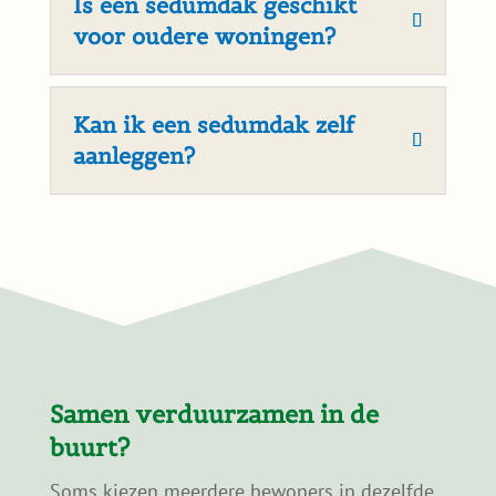
Heb ik in Veenendaal een
vergunning nodig voor
een sedumdak?
In de meeste gevallen is geen
vergunning nodig, zolang het sedumdak
binnen de bestaande dakconstructie
blijft. Bij monumenten of beschermde
stadsgezichten kunnen andere regels
gelden.
Is een sedumdak geschikt
voor oudere woningen?