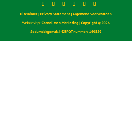
Postadres
Kerkstraat 10
1404 HH Bussum
Contact
085 30 37 836
webshop@sedumdakgemak.nl
KvK-nummer: 92956467
BTW-nummer: NL005184776B06
Disclaimer |
Privacy Statement |
Algemene Voorwaarden
Webdesign:
Cornelissen.Marketing
|
Copyright ©
2026