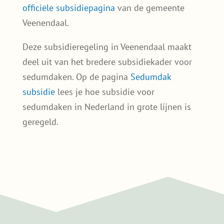
Profiteer van subsidie in
Veenendaal
De gemeente Veenendaal stimuleert inwoners
om hun regenpijp af te koppelen en te
vergroenen. Daarom kun je subsidie
aanvragen voor een sedumdak in Veenendaal.
De subsidie is beschikbaar voor particulieren,
VvE’s en instellingen. Voorwaarden zijn onder
andere: minimaal 5 m² groen dakoppervlak,
en afkoppeling van regenwater van het riool.
Meer informatie en aanvragen? Kijk op de
officiële subsidiepagina
van de gemeente
Veenendaal.
Deze subsidieregeling in Veenendaal maakt