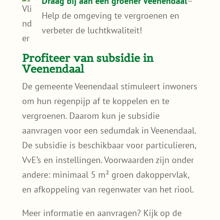
weersinvloeden;
Minder wateroverlast
– Nederland kent
steeds vaker hevige regenbuien. Sedum
vangt regenwater op en ontlast het
riool;
Subsidievoordeel
– De gemeente
Veenendaal biedt financiële
ondersteuning voor de aanleg van
groene daken;
Draag bij aan een groener Veenendaal
–
Help de omgeving te vergroenen en
verbeter de luchtkwaliteit!