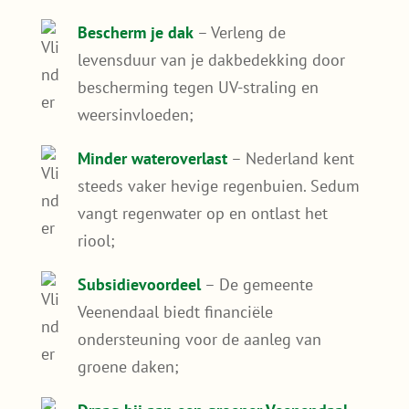
voor verkoeling in de zomer en isolatie in de
winter, maar draagt ook bij aan het opvangen
van regenwater en het bevorderen van de
biodiversiteit in je buurt. Daarnaast verlengt
het de levensduur van je dakbedekking én
bespaart het op lange termijn op
energiekosten.
Bespaar op energiekosten
– Een
sedumdak houdt je woning koeler in de
zomer waardoor je minder hoeft te
koelen;
Bescherm je dak
– Verleng de
levensduur van je dakbedekking door
bescherming tegen UV-straling en