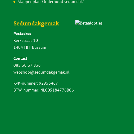
Waarom wordt een plat dak zo warm?
Zelf doen of laten aanleggen?
Veelgestelde vragen
Downloads
Voorbereiding en gereedschap
Keuzehulp Sedumdakgemak
Aanleggen ‘Lichtgewicht Sedumpakket’
Aanleggen ‘Standaard Sedumpakket’
Aanleggen ‘Sedumpakket met kruiden’
Aanleggen ‘Sedumcassettes pakket’
Stappenplan ‘Onderhoud sedumdak’
Sedumdakgemak