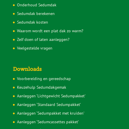
Hoe lang gaat een sedumdak mee?
Voorkom problemen met je sedumdak
Sedumcassettes
Sedummatten
Sedumdak subsidie
Subsidie groendak particulier
Sedumdak voordelen
Ondersteuning buurtinitiatieven
Levering
Retourbeleid
Klachtenregeling Webwinkelkeur
Onderhoud Sedumdak
Sedumdak berekenen
Sedumdak kosten