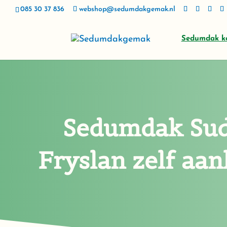
085 30 37 836
webshop@sedumdakgemak.nl
Sedumdak k
Sedumdak Su
Fryslan zelf aa