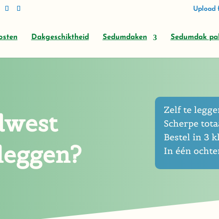
Upload f
osten
Dakgeschiktheid
Sedumdaken
Sedumdak pa
Zelf te leggen
dwest
Scherpe totaa
Bestel in 3 k
nleggen?
In één ocht