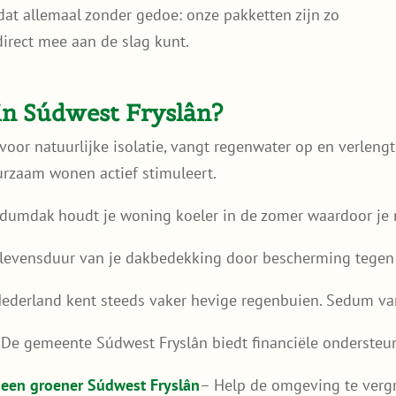
 dat allemaal zonder gedoe: onze pakketten zijn zo
direct mee aan de slag kunt.
n Súdwest Fryslân?
oor natuurlijke isolatie, vangt regenwater op en verlengt
urzaam wonen actief stimuleert.
dumdak houdt je woning koeler in de zomer waardoor je m
 levensduur van je dakbedekking door bescherming tegen 
ederland kent steeds vaker hevige regenbuien. Sedum van
De gemeente Súdwest Fryslân biedt financiële ondersteu
 een groener Súdwest Fryslân
– Help de omgeving te vergr