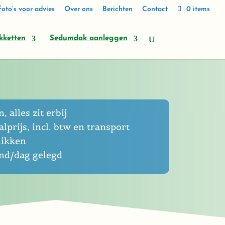
oto’s voor advies
Over ons
Berichten
Contact
0 items
kketten
Sedumdak aanleggen
, alles zit erbij
lprijs, incl. btw en transport
likken
end/dag gelegd