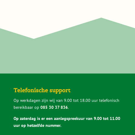
Zo helpt Sedumdakgemak bij het
maken van de juiste keuze
Een sedumdak kies je niet elke dag. Daarom
vinden we het belangrijk dat je vooraf weet
waar je op moet letten. We leggen rustig uit
wat de verschillen zijn, kijken mee als je
twijfelt en zeggen het ook eerlijk als iets niet
past. Zo voorkom je dat je een keuze maakt
waar je later spijt van krijgt.