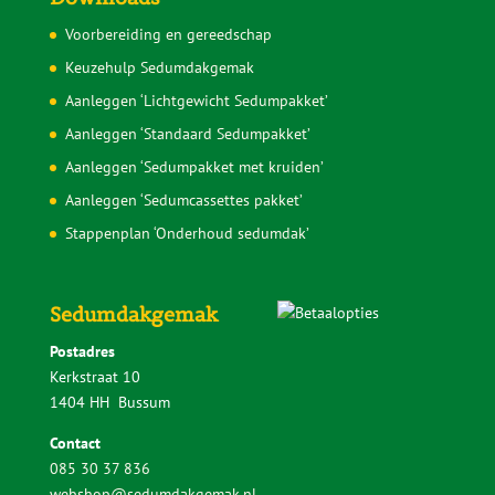
Levering
Retourbeleid
Klachtenregeling Webwinkelkeur
Onderhoud Sedumdak
Sedumdak berekenen
Sedumdak kosten
Waarom wordt een plat dak zo warm?
Zelf doen of laten aanleggen?
Veelgestelde vragen
Downloads
Voorbereiding en gereedschap
Keuzehulp Sedumdakgemak
Aanleggen ‘Lichtgewicht Sedumpakket’