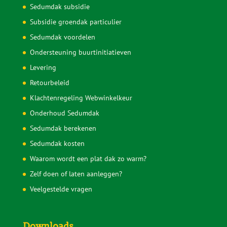
Informatie
Hoe zwaar is een sedumdak?
Hoeveel water houdt een sedumdak vast?
Hoe wordt een sedumdak geleverd?
Hoe lang gaat een sedumdak mee?
Voorkom problemen met je sedumdak
Sedumcassettes
Sedummatten
Sedumdak subsidie
Subsidie groendak particulier
Sedumdak voordelen
Ondersteuning buurtinitiatieven