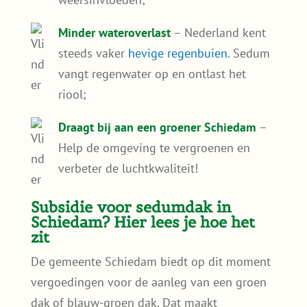
groene oase op het dak van je schuur, carport,
uitbouw of woning o.a. de volgende
voordelen:
Bespaar op energiekosten
– Een
sedumdak houdt je woning koeler in de
zomer waardoor je minder hoeft te
koelen;
Bescherm je dak
– Verleng de
levensduur van je dakbedekking door
bescherming tegen UV-straling en
weersinvloeden;
Minder wateroverlast
– Nederland kent
steeds vaker
hevige regenbuien
. Sedum