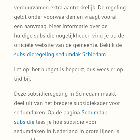
vangt regenwater op en ontlast het
riool;
Draagt bij aan een groener Schiedam
–
Help de omgeving te vergroenen en
verbeter de luchtkwaliteit!
Subsidie voor sedumdak in
Schiedam? Hier lees je hoe het
zit
De gemeente Schiedam biedt op dit moment
vergoedingen voor de aanleg van een groen
dak of blauw-groen dak. Dat maakt
verduurzamen extra aantrekkelijk. De regeling
geldt onder voorwaarden en vraagt vooraf
een aanvraag. Meer informatie over de