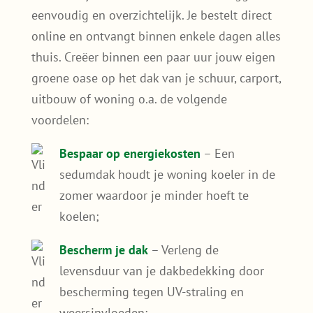
Sedumdak Schiedam of
groendak Schiedam: een slimme
keuze!
Ben je op zoek naar een
sedumdak in
Schiedam
of wil je weten hoe je zelf een
groendak in Schiedam
kunt aanleggen? Onze
pakketten zijn speciaal ontwikkeld voor doe-
het-zelvers. Dankzij de stap-voor-stap uitleg
en duidelijke onderdelen is zelf aanleggen
eenvoudig en overzichtelijk. Je bestelt direct
online en ontvangt binnen enkele dagen alles
thuis. Creëer binnen een paar uur jouw eigen