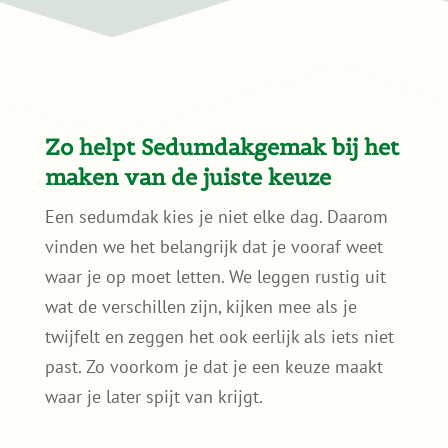
Samen verduurzamen in de
buurt?
Soms kiezen meerdere bewoners in dezelfde
straat of wijk voor een groen dak. Dat helpt
bij wateropvang en verkoeling. Wie dat
interessant vindt, leest hier meer over hoe
zo’n
duurzame wijk
stap voor stap kan
ontstaan.