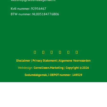
Aanleggen ‘Standaard Sedumpakket’
Aanleggen ‘Sedumpakket met kruiden’
Aanleggen ‘Sedumcassettes pakket’
Stappenplan ‘Onderhoud sedumdak’
Sedumdakgemak
Postadres
Kerkstraat 10
1404 HH Bussum
Contact
085 30 37 836
webshop@sedumdakgemak.nl
KvK-nummer: 92956467
BTW-nummer: NL005184776B06