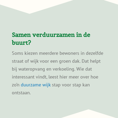
gelden.
Is een sedumdak geschikt
voor oudere woningen?
Kan ik een sedumdak zelf
aanleggen?