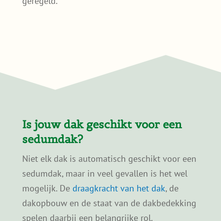
huidige subsidiemogelijkheden vind je op de
officiële website van de gemeente. Bekijk de
subsidieregeling sedumdak Schiedam
Let op: het budget is beperkt, dus wees er op
tijd bij.
Deze subsidieregeling in Schiedam maakt
deel uit van het bredere subsidiekader voor
sedumdaken. Op de pagina
Sedumdak
subsidie
lees je hoe subsidie voor
sedumdaken in Nederland in grote lijnen is
geregeld.