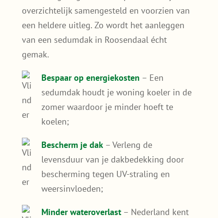
Sedumdak Roosendaal of
groendak Roosendaal: een
slimme keuze!
Onze doe-het-zelf pakketten zijn speciaal
ontwikkeld voor mensen die graag zelf aan
de slag gaan. Je hoeft geen expert te zijn –
als je een beetje handig bent, kun je jouw dak
in één dag vergroenen. De pakketten zijn
overzichtelijk samengesteld en voorzien van
een heldere uitleg. Zo wordt het aanleggen
van een sedumdak in Roosendaal écht