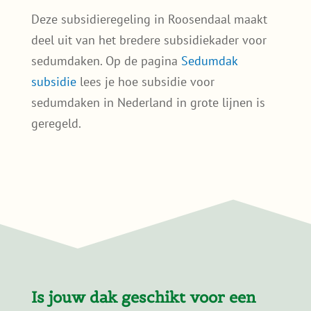
ontvangen, zolang je dak voldoet aan
bepaalde voorwaarden. Denk aan minimale
opbouwhoogte en waterbergende capaciteit.
De exacte voorwaarden en het
aanvraagformulier vind je op de officiële
gemeentepagina:
Subsidie voor een groen dak – Gemeente
Roosendaal
Let op: budgetten kunnen op raken, dus
wacht niet te lang met aanvragen als je wilt
profiteren.
Deze subsidieregeling in Roosendaal maakt
deel uit van het bredere subsidiekader voor
sedumdaken. Op de pagina
Sedumdak