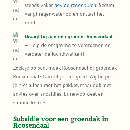
gemak.
Bespaar op energiekosten
– Een
sedumdak houdt je woning koeler in de
zomer waardoor je minder hoeft te
koelen;
Bescherm je dak
– Verleng de
levensduur van je dakbedekking door
bescherming tegen UV-straling en
weersinvloeden;
Minder wateroverlast
– Nederland kent
steeds vaker
hevige regenbuien
. Sedum
vangt regenwater op en ontlast het
riool;