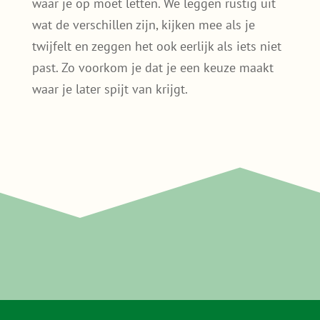
Zo helpt Sedumdakgemak bij het
maken van de juiste keuze
Een sedumdak kies je niet elke dag. Daarom
vinden we het belangrijk dat je vooraf weet
waar je op moet letten. We leggen rustig uit
wat de verschillen zijn, kijken mee als je
twijfelt en zeggen het ook eerlijk als iets niet
past. Zo voorkom je dat je een keuze maakt