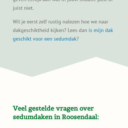
mogelijk. De
draagkracht van het dak
, de
dakopbouw en de staat van de dakbedekking
spelen daarbij een belangrijke rol.
Het bouwjaar van een woning kan een eerste
indicatie geven, maar is geen garantie.
Daarom kijken we bij twijfel altijd even met
je mee. Zo voorkom je dat je een keuze maakt
die later niet logisch blijkt.
Twijfel je? Dan kun je ons gerust het
bouwjaar of een foto van je dak sturen. We
geven eerlijk aan wat in jouw situatie past of
juist niet.
Wil je eerst zelf rustig nalezen hoe we naar
dakgeschiktheid kijken? Lees dan
is mijn dak