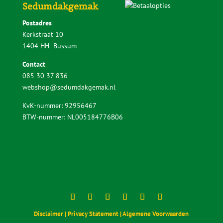
Downloads
Voorbereiding en gereedschap
Keuzehulp Sedumdakgemak
Aanleggen ‘Lichtgewicht Sedumpakket’
Aanleggen ‘Standaard Sedumpakket’
Aanleggen ‘Sedumpakket met kruiden’
Aanleggen ‘Sedumcassettes pakket’
Stappenplan ‘Onderhoud sedumdak’
Sedumdakgemak
Postadres
Kerkstraat 10
1404 HH Bussum