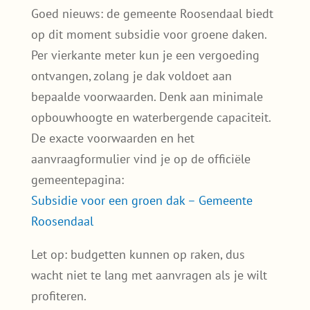
Draagt bij aan een groener Roosendaal
– Help de omgeving te vergroenen en
verbeter de luchtkwaliteit!
Zoek je op sedumdak Roosendaal of groendak
Roosendaal? Dan zit je hier goed. Wij helpen
je niet alleen met het pakket, maar ook met
advies over subsidies, burenvoordeel en
slimme keuzes.
Subsidie voor een groendak in
Roosendaal
Goed nieuws: de gemeente Roosendaal biedt
op dit moment subsidie voor groene daken.
Per vierkante meter kun je een vergoeding