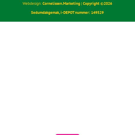
Contact
085 30 37 836
webshop@sedumdakgemak.nl
KvK-nummer: 92956467
BTW-nummer: NL005184776B06
Disclaimer |
Privacy Statement |
Algemene Voorwaarden
Webdesign:
Cornelissen.Marketing
|
Copyright ©
2026
Sedumdakgemak,
i-DEPOT nummer: 149529