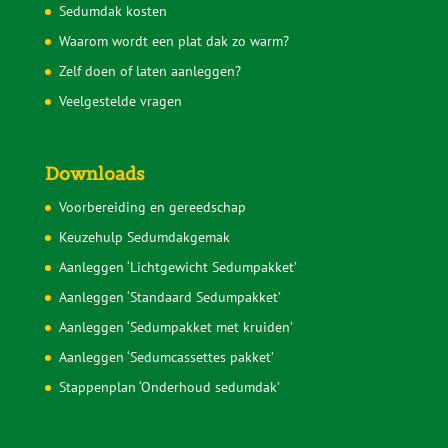
Sedumcassettes
Sedummatten
Sedumdak subsidie
Subsidie groendak particulier
Sedumdak voordelen
Ondersteuning buurtinitiatieven
Levering
Retourbeleid
Klachtenregeling Webwinkelkeur
Onderhoud Sedumdak
Sedumdak berekenen
Sedumdak kosten
Waarom wordt een plat dak zo warm?
Zelf doen of laten aanleggen?
Veelgestelde vragen