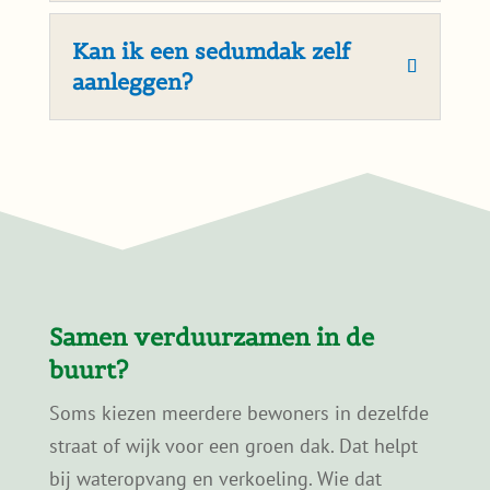
een sedumdak?
In de meeste gevallen is geen
vergunning nodig, zolang het sedumdak
binnen de bestaande dakconstructie
blijft. Bij monumenten of beschermde
stadsgezichten kunnen andere regels
gelden.
Is een sedumdak geschikt
voor oudere woningen?
Kan ik een sedumdak zelf
aanleggen?