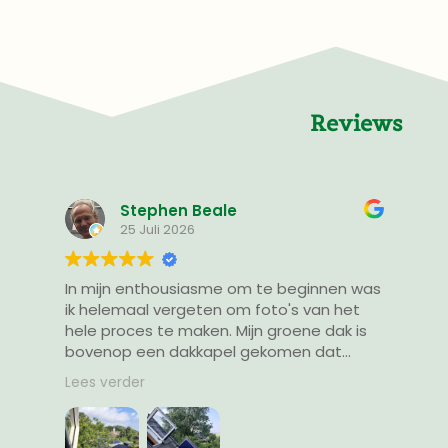
Reviews
Stephen Beale
25 Juli 2026
s
In mijn enthousiasme om te beginnen was
7
ik helemaal vergeten om foto's van het
I
hele proces te maken. Mijn groene dak is
ik helemaal vergeten o
bovenop een dakkapel gekomen dat
h
n
toegankelijk is via een speciaal geplaatst
Lees verder
L
uitstap dakraam. Eerst zou alles van
t
binnenuit naar boven sjouwen. Op advies
u
van Eric heb ik een soort hangmat
b