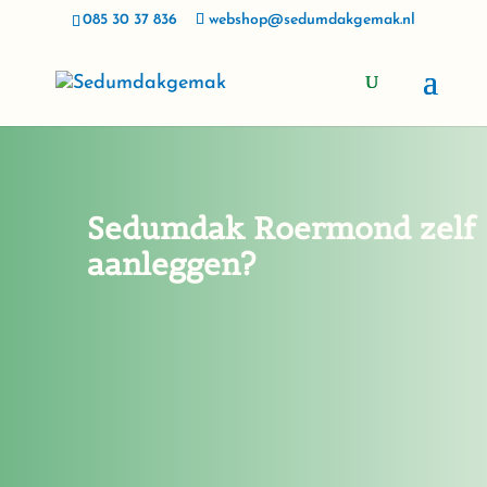
085 30 37 836
webshop@sedumdakgemak.nl
Sedumdak Roermond zelf
aanleggen?