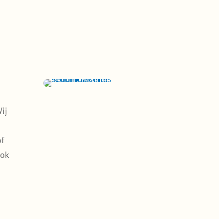
ij
of
ook