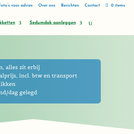
oto’s voor advies
Over ons
Berichten
Contact
0 items
kketten
Sedumdak aanleggen
, alles zit erbij
lprijs, incl. btw en transport
likken
end/dag gelegd