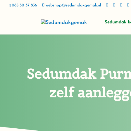
085 30 37 836
webshop@sedumdakgemak.nl
Sedumdak k
Sedumdak Pur
zelf aanleg