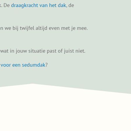
k. De
draagkracht van het dak
, de
 we bij twijfel altijd even met je mee.
at in jouw situatie past of juist niet.
t voor een sedumdak
?