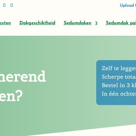
Upload f
osten
Dakgeschiktheid
Sedumdaken
Sedumdak pa
Zelf te leggen
merend
Scherpe totaa
Bestel in 3 k
gen?
In één ocht