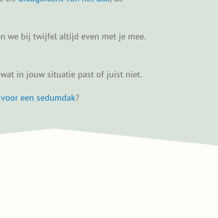
 we bij twijfel altijd even met je mee.
at in jouw situatie past of juist niet.
t voor een sedumdak
?