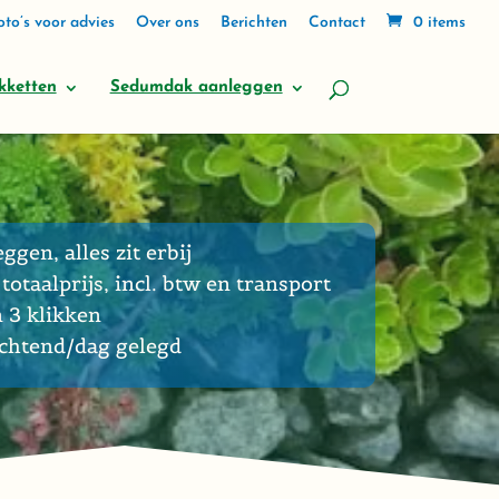
to’s voor advies
Over ons
Berichten
Contact
0 items
kketten
Sedumdak aanleggen
eggen, alles zit erbij
totaalprijs, incl. btw en transport
n 3 klikken
ochtend/dag gelegd