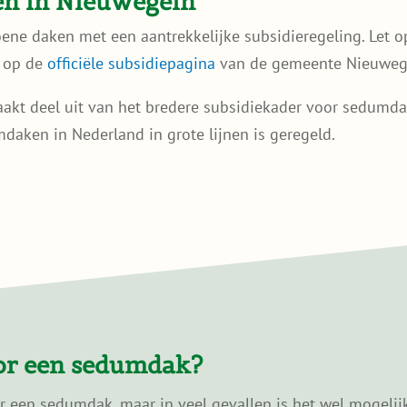
en in Nieuwegein
ne daken met een aantrekkelijke subsidieregeling. Let 
k op de
officiële subsidiepagina
van de gemeente Nieuweg
akt deel uit van het bredere subsidiekader voor sedumd
daken in Nederland in grote lijnen is geregeld.
oor een sedumdak?
or een sedumdak, maar in veel gevallen is het wel mogelij