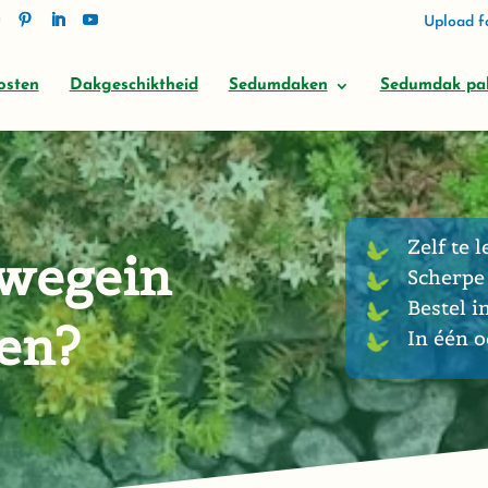
Upload fo
osten
Dakgeschiktheid
Sedumdaken
Sedumdak pa
Zelf te l
wegein
Scherpe 
Bestel i
gen?
In één 