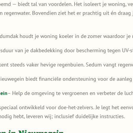
d — biedt tal van voordelen. Het isoleert je woning, ve
 regenwater. Bovendien ziet het er prachtig uit én draag 
dumdak houdt je woning koeler in de zomer waardoor je m
nsduur van je dakbedekking door bescherming tegen UV-st
ent steeds vaker hevige regenbuien. Sedum vangt regenwa
euwegein biedt financiële ondersteuning voor de aanleg
gein
– Help de omgeving te vergroenen en verbeter de luch
eciaal ontwikkeld voor doe-het-zelvers. Je legt het eenvo
odig hebt, leveren wij; inclusief duidelijke instructies.