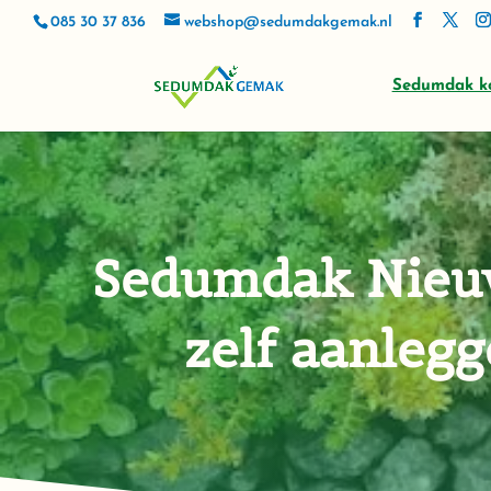
085 30 37 836
webshop@sedumdakgemak.nl
Sedumdak k
Sedumdak Nieu
zelf aanleg