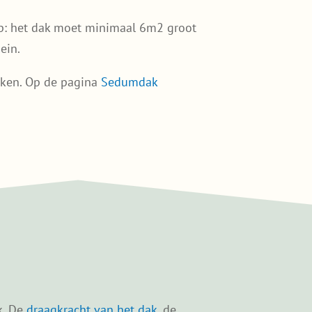
op: het dak moet minimaal 6m2 groot
ein.
aken. Op de pagina
Sedumdak
k. De
draagkracht van het dak
, de