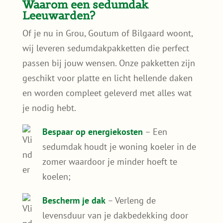
koelen;
Bescherm je dak
– Verleng de
levensduur van je dakbedekking door
bescherming tegen UV-straling en
weersinvloeden;
Minder wateroverlast
– Nederland kent
steeds vaker hevige regenbuien. Sedum
vangt regenwater op en ontlast het
riool;
Subsidievoordeel
– Leeuwarden biedt
financiële ondersteuning voor de aanleg
van groene daken;
Draagt bij aan een groener Leeuwarden