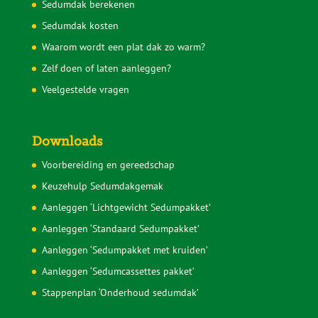
Aanleggen ‘Sedumpakket met kruiden’
Aanleggen ‘Sedumcassettes pakket’
Stappenplan ‘Onderhoud sedumdak’
Sedumdakgemak
Postadres
Kerkstraat 10
1404 HH Bussum
Contact
085 30 37 836
webshop@sedumdakgemak.nl
KvK-nummer: 92956467
BTW-nummer: NL005184776B06