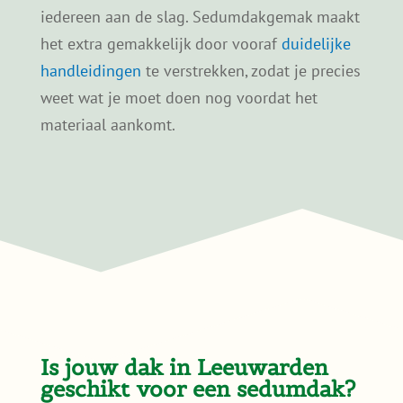
Is jouw dak in Leeuwarden
geschikt voor een sedumdak?
Leeuwarden heeft een gevarieerde
woningvoorraad. Van historische panden en
oudere woonwijken tot naoorlogse buurten
en nieuwbouw. Daardoor is niet elk sedumdak
automatisch geschikt voor elk dak. Het is
logisch dat veel mensen eerst willen weten of
hun dak hiervoor geschikt is.
Het bouwjaar van een woning zegt vaak al
veel over de dakconstructie en welk type
sedumdak meestal past. Dat is geen garantie,
maar wel een goede eerste indicatie.