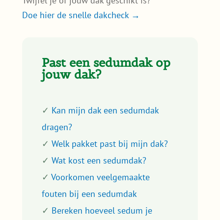
✓
Voorkomen veelgemaakte
fouten bij een sedumdak
✓
Bereken hoeveel sedum je
nodig hebt
✓
Hoeveel water houdt een
sedumdak vast?