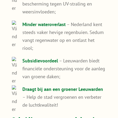
– Help de stad vergroenen en verbeter
de luchtkwaliteit!
Subsidie voor groene daken in
Leeuwarden
De gemeente Leeuwarden stimuleert
bewoners om hun tuin of dak te vergroenen
en biedt subsidies voor een groen dak of
regenwateropvang. Hiermee kun je een deel
van de kosten voor jouw sedumdak
terugkrijgen. Meer informatie over deze
subsidieregeling vind je op deze pagina van
de
gemeente Leeuwarden
.
Deze subsidieregeling in Leeuwarden maakt