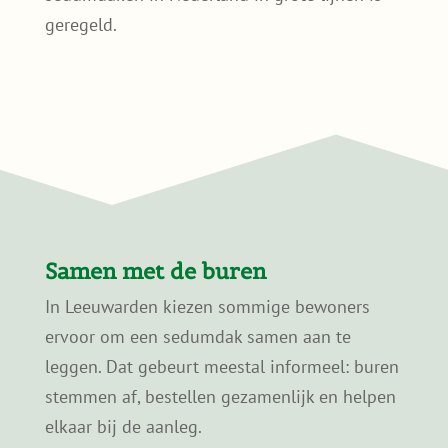
leggen. Dat gebeurt meestal informeel: buren
stemmen af, bestellen gezamenlijk en helpen
elkaar bij de aanleg.
Bij een gezamenlijke bestelling kan de prijs
per vierkante meter lager uitvallen en is er
vaak maar één levering nodig. Dat maakt het
praktisch overzichtelijk, zeker bij meerdere
schuurtjes, uitbouwen of garages in dezelfde
straat.
Wie wil weten hoe dit in de praktijk werkt,
kan een kijkje nemen bij onze
buurtinitiatieven
.
Of toch zelf aan de slag?