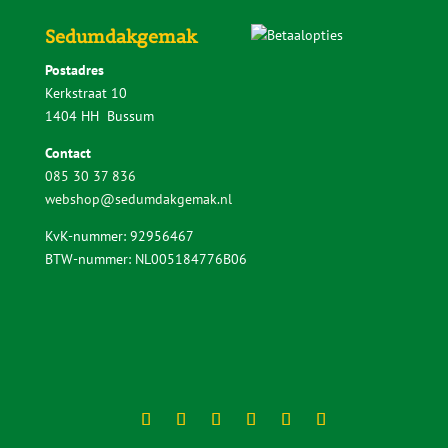
Disclaimer |
Privacy Statement |
Algemene Voorwaarden
Webdesign:
Cornelissen.Marketing
|
Copyright ©
2026
Sedumdakgemak,
i-DEPOT nummer: 149529