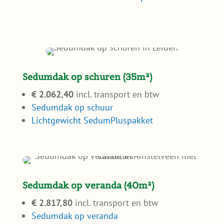
Sedumdak op veranda (40m²)
€ 2.817,80
incl. transport en btw
Sedumdak op veranda
Lichtgewicht Sedumcassettes
Zo helpt Sedumdakgemak bij het
maken van de juiste keuze
Een sedumdak kies je niet elke dag. Daarom
vinden we het belangrijk dat je vooraf weet
waar je op moet letten. We leggen rustig uit
wat de verschillen zijn, kijken mee als je
twijfelt en zeggen het ook eerlijk als iets niet