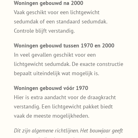
verstandig. Een lichtgewicht pakket biedt
vaak de meeste mogelijkheden.
Dit zijn algemene richtlijnen. Het bouwjaar geeft
een eerste indicatie, maar is geen garantie voor
jouw specifieke dak.
Twijfel je of jouw dak geschikt is? Dan kun je
ons gerust het bouwjaar of
een foto van je
dak sturen
. We kijken even met je mee en
geven eerlijk aan wat in jouw situatie logisch
is of juist niet.