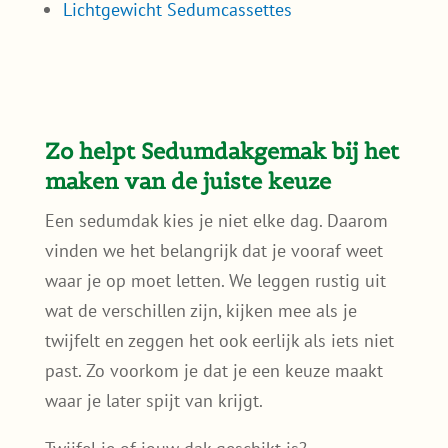
past. Zo voorkom je dat je een keuze maakt
waar je later spijt van krijgt.
Twijfel je of jouw dak geschikt is?
Doe hier de snelle dakcheck →
Past een sedumdak op
jouw dak?
✓
Kan mijn dak een sedumdak
dragen?
✓
Welk pakket past bij mijn dak?
✓
Wat kost een sedumdak?