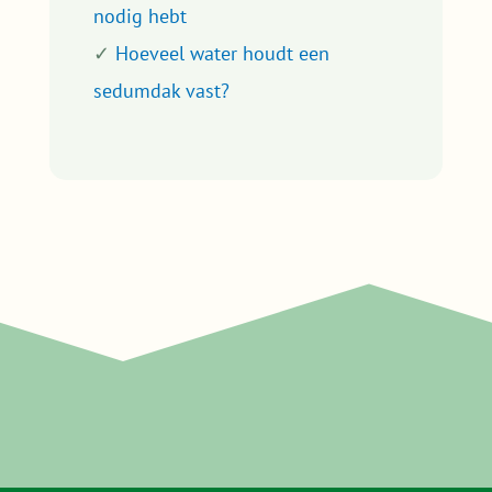
Telefonische support
Op werkdagen zijn wij van 9.00 tot 18.00 uur telefonisch
bereikbaar op
085 30 37 836
.
Op zaterdag is er een aanlegspreekuur van 9.00 tot 11.00
uur op hetzelfde nummer.