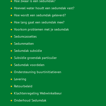
Retourbeleid
Klachtenregeling Webwinkelkeur
Onderhoud Sedumdak
Sedumdak berekenen
Sedumdak kosten
Waarom wordt een plat dak zo warm?
Zelf doen of laten aanleggen?
Veelgestelde vragen
Downloads
Voorbereiding en gereedschap
Keuzehulp Sedumdakgemak
Aanleggen ‘Lichtgewicht Sedumpakket’
Aanleggen ‘Standaard Sedumpakket’