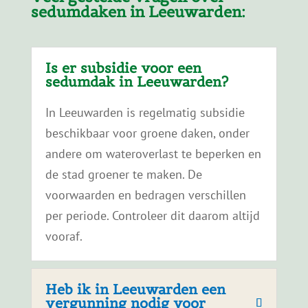
vooraf.
Heb ik in Leeuwarden een
vergunning nodig voor
een sedumdak?
Kan ik een sedumdak in
Leeuwarden zelf
aanleggen?
Kan ik dit combineren met
buren of wijkinitiatieven?