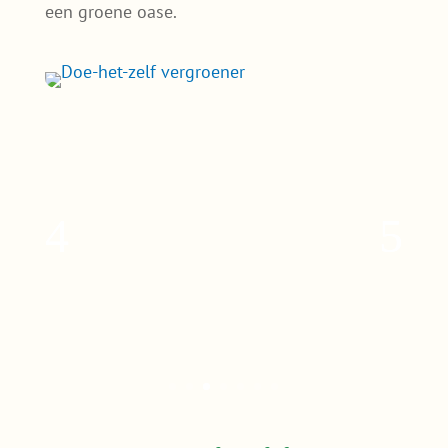
een groene oase.
Waarom een sedumdak
Leeuwarden?
Of je nu in Grou, Goutum of Bilgaard woont,
wij leveren sedumdakpakketten die perfect
passen bij jouw wensen. Onze pakketten zijn
geschikt voor platte en licht hellende daken
en worden compleet geleverd met alles wat
je nodig hebt.
Bespaar op energiekosten
– Een
sedumdak houdt je woning koeler in de
zomer waardoor je minder hoeft te