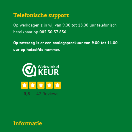
Informatie
Hoe zwaar is een sedumdak?
Hoeveel water houdt een sedumdak vast?
Hoe wordt een sedumdak geleverd?
Hoe lang gaat een sedumdak mee?
Voorkom problemen met je sedumdak
Sedumcassettes
Sedummatten
Sedumdak subsidie
Subsidie groendak particulier
Sedumdak voordelen
Ondersteuning buurtinitiatieven
Levering