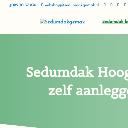
085 30 37 836
webshop@sedumdakgemak.nl
Sedumdak k
Sedumdak Hoo
zelf aanleg