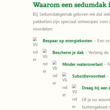
Waarom een sedumdak 
Bij Sedumdakgemak geloven we dat iede
pakketten zijn speciaal ontworpen voo
voordelen:
Bespaar op energiekosten
– Een se
Bescherm je dak
– Verleng de
Minder wateroverlast
– N
Subsidievoordeel
– 
Draag bij aan
Of je nu woont
buitengebied r