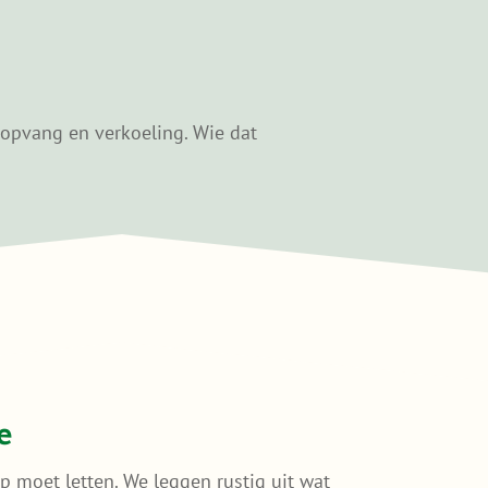
ropvang en verkoeling. Wie dat
e
p moet letten. We leggen rustig uit wat