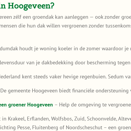
in Hoogeveen?
reen zélf een groendak kan aanleggen — ook zonder groen
r mensen die hun dak willen vergroenen zonder tussenkom
dumdak houdt je woning koeler in de zomer waardoor je m
 levensduur van je dakbedekking door bescherming tegen 
ederland kent steeds vaker hevige regenbuien. Sedum van
De gemeente Hoogeveen biedt financiële ondersteuning 
 een groener Hoogeveen
– Help de omgeving te vergroenen
 in Krakeel, Erflanden, Wolfsbos, Zuid, Schoonvelde, Alteve
ichting Pesse, Fluitenberg of Noordscheschut – een groen