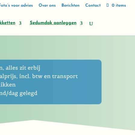
oto’s voor advies
Over ons
Berichten
Contact
0 items
kketten
Sedumdak aanleggen
, alles zit erbij
lprijs, incl. btw en transport
likken
end/dag gelegd