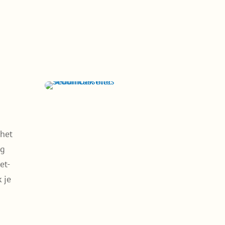
 het
ng
et-
 je