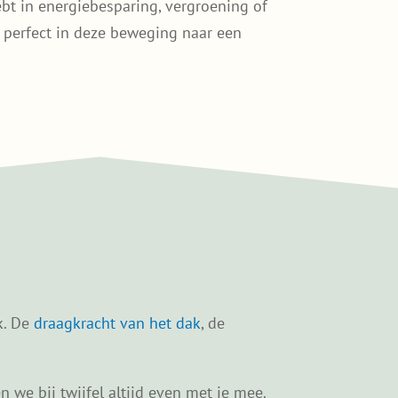
ebt in energiebesparing, vergroening of
t perfect in deze beweging naar een
k. De
draagkracht van het dak
, de
 we bij twijfel altijd even met je mee.