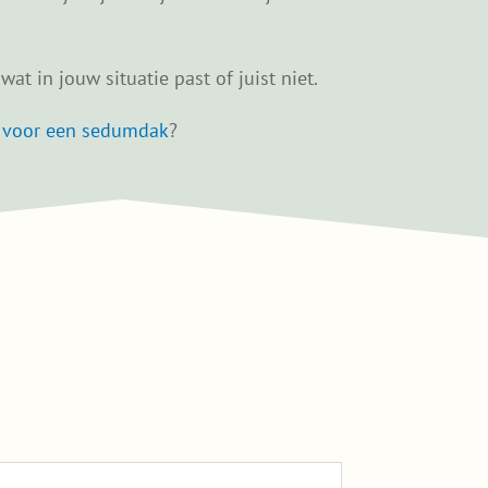
at in jouw situatie past of juist niet.
t voor een sedumdak
?