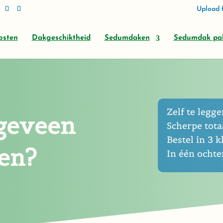
Upload f
osten
Dakgeschiktheid
Sedumdaken
Sedumdak pa
Zelf te leggen
geveen
Scherpe totaa
Bestel in 3 k
gen?
In één ocht