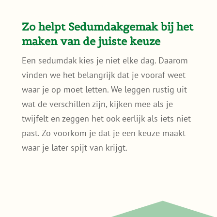
Soms kiezen meerdere bewoners in dezelfde
straat of wijk voor een groen dak. Dat helpt
bij wateropvang en verkoeling. Wie dat
interessant vindt, leest hier meer over hoe
zo’n
duurzame wijk
stap voor stap kan
ontstaan.
Zo helpt Sedumdakgemak bij het
maken van de juiste keuze