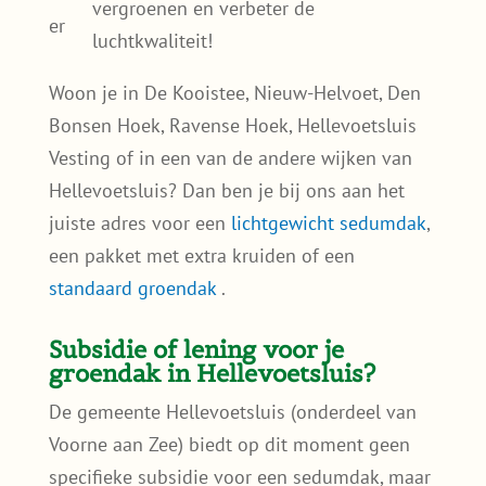
Minder wateroverlast
– Nederland kent
steeds vaker hevige regenbuien. Sedum
vangt regenwater op en ontlast het
riool;
Subsidievoordeel
– De gemeente
Hellevoetsluis biedt financiële
ondersteuning voor de aanleg van
groene daken;
Draag bij aan een groener
Hellevoetsluis
– Help de omgeving te
vergroenen en verbeter de
luchtkwaliteit!
Woon je in De Kooistee, Nieuw-Helvoet, Den