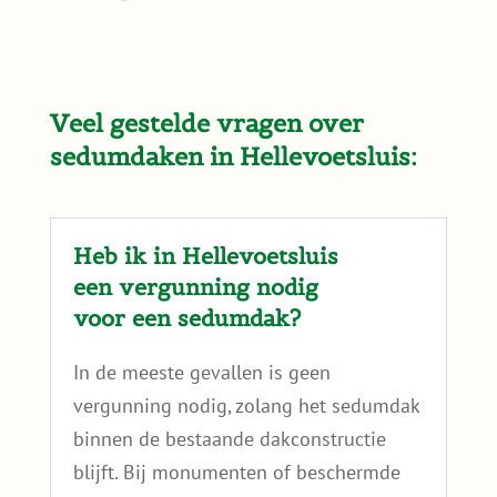
Twijfel je? Dan kun je ons gerust het
bouwjaar of een foto van je dak sturen. We
geven eerlijk aan wat in jouw situatie past of
juist niet.
Wil je eerst zelf rustig nalezen hoe we naar
dakgeschiktheid kijken? Lees dan
is mijn dak
geschikt voor een sedumdak
?