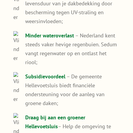
wat je nodig hebt. Je kiest zelf welk pakket
het beste past bij jouw daktype, plat of
hellend, licht belastbaar of stevig, en je krijgt
duidelijke instructies meegeleverd. Zo kun je
direct aan de slag.
Bespaar op energiekosten
– Een
sedumdak houdt je woning koeler in de
zomer waardoor je minder hoeft te
koelen;
Bescherm je dak
– Verleng de
levensduur van je dakbedekking door
bescherming tegen UV-straling en
weersinvloeden;