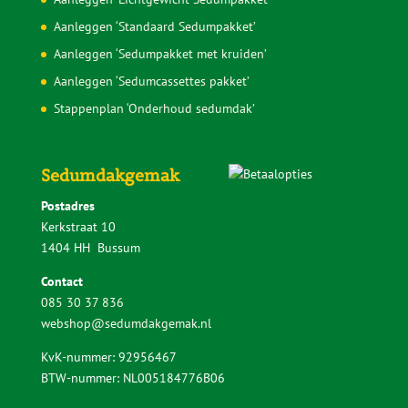
Onderhoud Sedumdak
Sedumdak berekenen
Sedumdak kosten
Waarom wordt een plat dak zo warm?
Zelf doen of laten aanleggen?
Veelgestelde vragen
Downloads
Voorbereiding en gereedschap
Keuzehulp Sedumdakgemak
Aanleggen ‘Lichtgewicht Sedumpakket’
Aanleggen ‘Standaard Sedumpakket’
Aanleggen ‘Sedumpakket met kruiden’
Aanleggen ‘Sedumcassettes pakket’