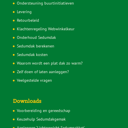
Informatie
Hoe zwaar is een sedumdak?
Hoeveel water houdt een sedumdak vast?
Hoe wordt een sedumdak geleverd?
Hoe lang gaat een sedumdak mee?
Voorkom problemen met je sedumdak
Sedumcassettes
Sedummatten
Sedumdak subsidie
Subsidie groendak particulier
Sedumdak voordelen
Ondersteuning buurtinitiatieven
Levering
Retourbeleid
Klachtenregeling Webwinkelkeur