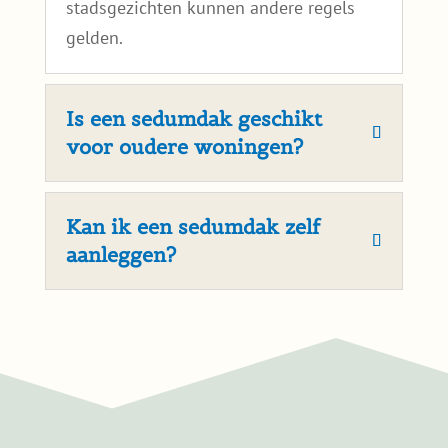
Veel gestelde vragen over
sedumdaken in Hellevoetsluis:
Heb ik in Hellevoetsluis
een vergunning nodig
voor een sedumdak?
In de meeste gevallen is geen
vergunning nodig, zolang het sedumdak
binnen de bestaande dakconstructie
blijft. Bij monumenten of beschermde
stadsgezichten kunnen andere regels
gelden.