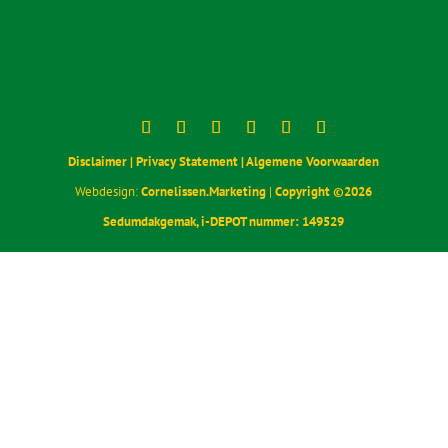
Stappenplan ‘Onderhoud sedumdak’
Sedumdakgemak
Postadres
Kerkstraat 10
1404 HH Bussum
Contact
085 30 37 836
webshop@sedumdakgemak.nl
KvK-nummer: 92956467
BTW-nummer: NL005184776B06