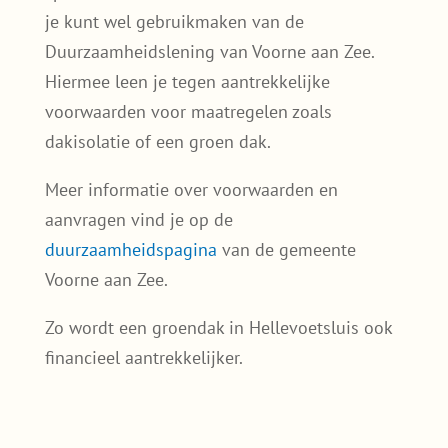
Bonsen Hoek, Ravense Hoek, Hellevoetsluis
Vesting of in een van de andere wijken van
Hellevoetsluis? Dan ben je bij ons aan het
juiste adres voor een
lichtgewicht sedumdak
,
een pakket met extra kruiden of een
standaard groendak
.
Subsidie of lening voor je
groendak in Hellevoetsluis?
De gemeente Hellevoetsluis (onderdeel van
Voorne aan Zee) biedt op dit moment geen
specifieke subsidie voor een sedumdak, maar
je kunt wel gebruikmaken van de
Duurzaamheidslening van Voorne aan Zee.
Hiermee leen je tegen aantrekkelijke