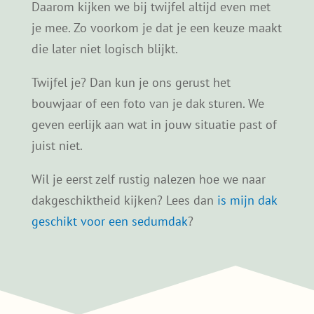
Is jouw dak geschikt voor een
sedumdak?
Niet elk dak is automatisch geschikt voor een
sedumdak, maar in veel gevallen is het wel
mogelijk. De
draagkracht van het dak
, de
dakopbouw en de staat van de dakbedekking
spelen daarbij een belangrijke rol.
Het bouwjaar van een woning kan een eerste
indicatie geven, maar is geen garantie.
Daarom kijken we bij twijfel altijd even met
je mee. Zo voorkom je dat je een keuze maakt
die later niet logisch blijkt.