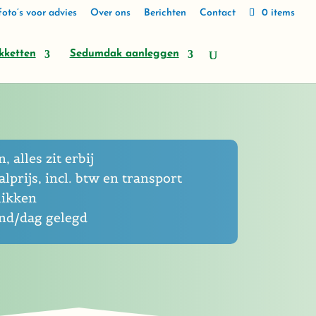
oto’s voor advies
Over ons
Berichten
Contact
0 items
kketten
Sedumdak aanleggen
, alles zit erbij
lprijs, incl. btw en transport
likken
end/dag gelegd