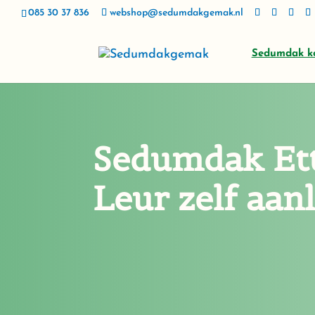
085 30 37 836
webshop@sedumdakgemak.nl
Sedumdak k
Sedumdak Et
Leur zelf aan