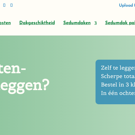
Upload f
osten
Dakgeschiktheid
Sedumdaken
Sedumdak pa
ten-
Zelf te leggen
Scherpe totaa
leggen?
Bestel in 3 k
In één ocht