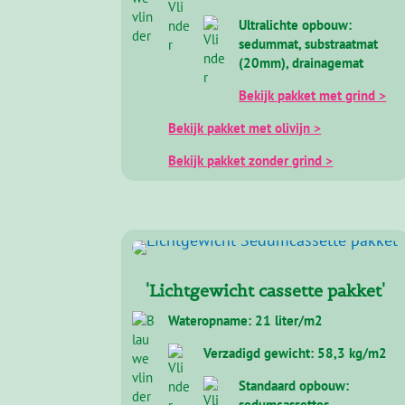
'Lichtgewicht Sedumpakket'
Wateropname: 30 liter/m2
Verzadigd gewicht: 45 kg/m2
Ultralichte opbouw:
sedummat, substraatmat
(20mm), drainagemat
Bekijk pakket met grind >
Bekijk pakket met olivijn >