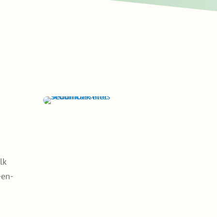
lk
-en-