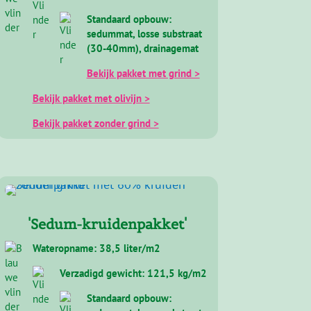
'100% Bio Sedumpakket'
Wateropname: 30-35 liter/m2
Verzadigd gewicht: 85-90 kg/m2
Standaard opbouw:
sedummat, losse substraat
(30-40mm), drainagemat
Bekijk pakket met grind >
Bekijk pakket met olivijn >