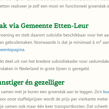
tten realiseer je zelf een mooi en functioneel groendak o
dak via Gemeente Etten-Leur
roening en stelt daarom subsidie beschikbaar voor het a
van gebruikmaken. Voorwaarde is dat je minimaal 6 m² aan
emeentepagina
.
akt deel uit van het bredere subsidiekader voor sedumda
daken in Nederland in grote lijnen is geregeld.
stiger én gezelliger
 samen met je buren een groendak aan te leggen. Zo'n
buu
or onze staffelprijzen wordt de prijs per vierkante meter
je samen ook maar één keer transportkosten. Dat scheelt a