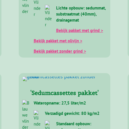
'SedumPluspakket'
Wateropname: 34 liter/m2
Verzadigd gewicht: 54 kg/m2
Lichte opbouw: sedummat,
substraatmat (40mm),
drainagemat
Bekijk pakket met grind >
Bekijk pakket met olivijn >