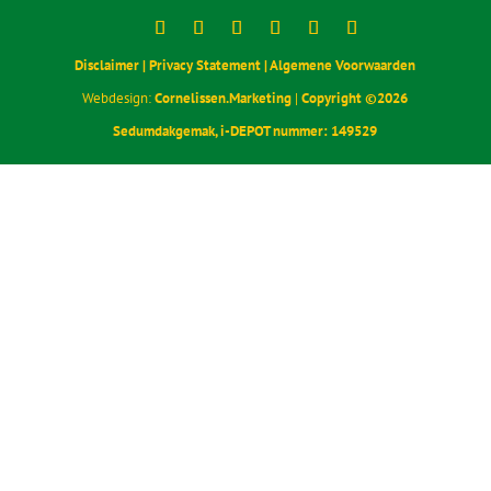
Postadres
Kerkstraat 10
1404 HH Bussum
Contact
085 30 37 836
webshop@sedumdakgemak.nl
KvK-nummer: 92956467
BTW-nummer: NL005184776B06
Disclaimer |
Privacy Statement |
Algemene Voorwaarden
Webdesign:
Cornelissen.Marketing
|
Copyright ©
2026