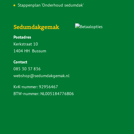
Waarom wordt een plat dak zo warm?
Zelf doen of laten aanleggen?
Veelgestelde vragen
Downloads
Voorbereiding en gereedschap
Keuzehulp Sedumdakgemak
Aanleggen ‘Lichtgewicht Sedumpakket’
Aanleggen ‘Standaard Sedumpakket’
Aanleggen ‘Sedumpakket met kruiden’
Aanleggen ‘Sedumcassettes pakket’
Stappenplan ‘Onderhoud sedumdak’
Sedumdakgemak