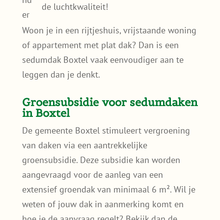
weersinvloeden;
Minder wateroverlast
– Nederland kent
steeds vaker hevige regenbuien. Sedum
vangt regenwater op en ontlast het
riool;
Subsidievoordeel
– De gemeente Boxtel
biedt financiële ondersteuning voor de
aanleg van groene daken;
Draag bij aan een groener Boxte
– Help
de omgeving te vergroenen en verbeter
de luchtkwaliteit!
Woon je in een rijtjeshuis, vrijstaande woning
of appartement met plat dak? Dan is een