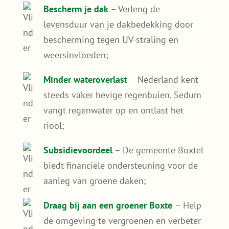
om te zien, maar ook functioneel. Het werkt
isolerend in zomer en winter, zorgt voor
verkoeling, draagt bij aan wateropvang én
verhoogt de biodiversiteit. Zo maak je jouw
woning of schuur niet alleen groener, maar
ook duurzamer.
Bespaar op energiekosten
– Een
sedumdak houdt je woning koeler in de
zomer waardoor je minder hoeft te
koelen;
Bescherm je dak
– Verleng de
levensduur van je dakbedekking door
bescherming tegen UV-straling en