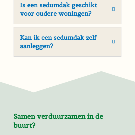
Heb ik in Boxtel een
vergunning nodig voor
een sedumdak?
In de meeste gevallen is geen
vergunning nodig, zolang het sedumdak
binnen de bestaande dakconstructie
blijft. Bij monumenten of beschermde
stadsgezichten kunnen andere regels
gelden.
Is een sedumdak geschikt
voor oudere woningen?