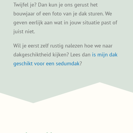
Niet elk dak is automatisch geschikt voor een
sedumdak, maar in veel gevallen is het wel
mogelijk. De
draagkracht van het dak
, de
dakopbouw en de staat van de dakbedekking
spelen daarbij een belangrijke rol.
Het bouwjaar van een woning kan een eerste
indicatie geven, maar is geen garantie.
Daarom kijken we bij twijfel altijd even met
je mee. Zo voorkom je dat je een keuze maakt
die later niet logisch blijkt.
Twijfel je? Dan kun je ons gerust het
bouwjaar of een foto van je dak sturen. We
geven eerlijk aan wat in jouw situatie past of
juist niet.