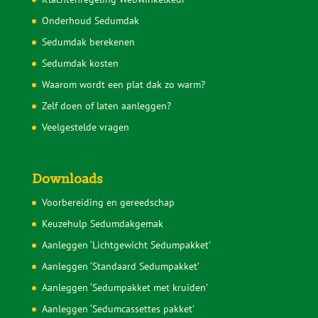
Hoe wordt een sedumdak geleverd?
Hoe lang gaat een sedumdak mee?
Voorkom problemen met je sedumdak
Sedumcassettes
Sedummatten
Sedumdak subsidie
Subsidie groendak particulier
Sedumdak voordelen
Ondersteuning buurtinitiatieven
Levering
Retourbeleid
Klachtenregeling Webwinkelkeur
Onderhoud Sedumdak
Sedumdak berekenen
Sedumdak kosten