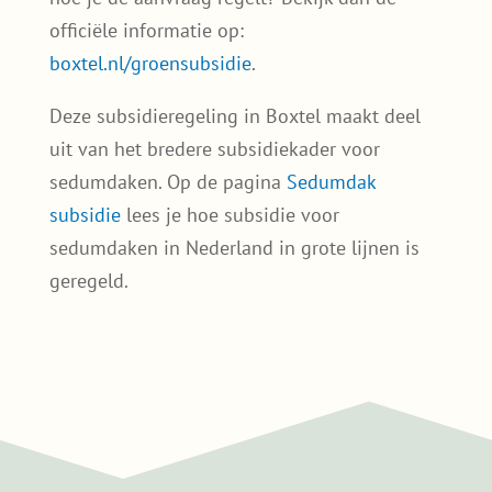
sedumdak Boxtel vaak eenvoudiger aan te
leggen dan je denkt.
Groensubsidie voor sedumdaken
in Boxtel
De gemeente Boxtel stimuleert vergroening
van daken via een aantrekkelijke
groensubsidie. Deze subsidie kan worden
aangevraagd voor de aanleg van een
extensief groendak van minimaal 6 m². Wil je
weten of jouw dak in aanmerking komt en
hoe je de aanvraag regelt? Bekijk dan de
officiële informatie op:
boxtel.nl/groensubsidie
.
Deze subsidieregeling in Boxtel maakt deel