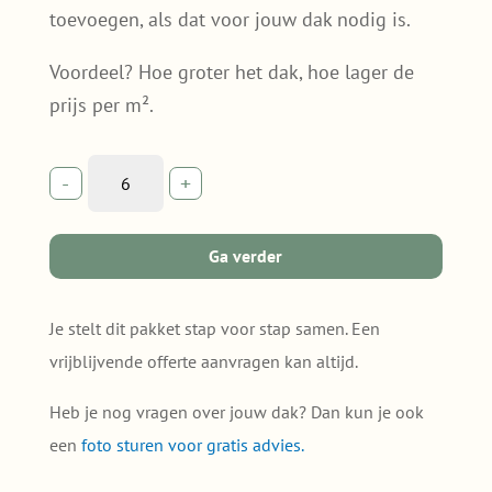
toevoegen, als dat voor jouw dak nodig is.
Voordeel? Hoe groter het dak, hoe lager de
prijs per m².
SedumPluspakket
-
+
zonder
grind
—
Ga verder
voor
jouw
dak
Je stelt dit pakket stap voor stap samen. Een
(6-
vrijblijvende offerte aanvragen kan altijd.
16m²)
quantity
Heb je nog vragen over jouw dak? Dan kun je ook
een
foto sturen voor gratis advies.