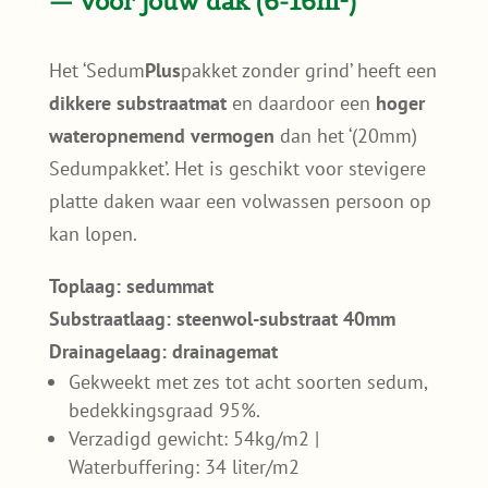
— voor jouw dak (6-16m²)
Het ‘Sedum
Plus
pakket zonder grind’ heeft een
dikkere substraatmat
en daardoor een
hoger
wateropnemend vermogen
dan het ‘(20mm)
Sedumpakket’. Het is geschikt voor stevigere
platte daken waar een volwassen persoon op
kan lopen.
Toplaag: sedummat
Substraatlaag: steenwol-substraat 40mm
Drainagelaag: drainagemat
Gekweekt met zes tot acht soorten sedum,
bedekkingsgraad 95%.
Verzadigd gewicht: 54kg/m2 |
Waterbuffering: 34 liter/m2