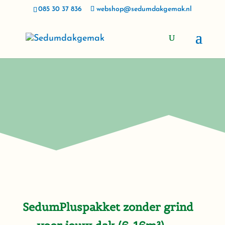
085 30 37 836
webshop@sedumdakgemak.nl
SedumPluspakket zonder grind