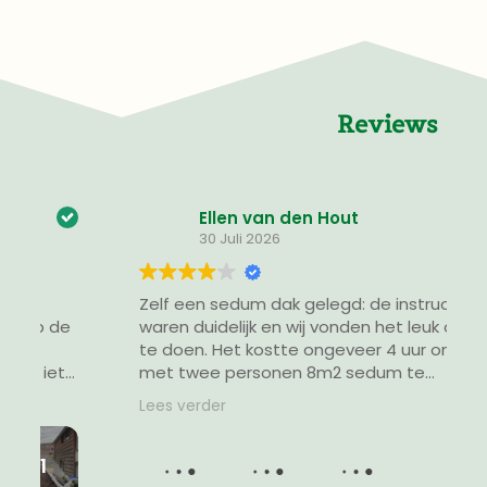
Reviews
Ellen van den Hout
30 Juli 2026
Zelf een sedum dak gelegd: de instructies
I
e
waren duidelijk en wij vonden het leuk om
ik helemaal vergeten o
te doen. Het kostte ongeveer 4 uur om
h
s
met twee personen 8m2 sedum te
k
leggen. Uiteindelijk hebben we de matten
t
Lees verder
L
door midden gezaagd en met een
u
opengesneden boodschappen tas
b
omhoog gesjouwd. Erg blij met het
v
eindresultaat en dat we het zelf hebben
g