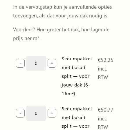
In de vervolgstap kun je aanvullende opties
toevoegen, als dat voor jouw dak nodig is.
Voordeel? Hoe groter het dak, hoe lager de
prijs per m².
Sedumpakket
Sedumpakket
€
52,25
-
+
met
met basalt
incl.
basalt
split — voor
BTW
split
jouw dak (6-
—
16m²)
voor
jouw
dak
Sedumpakket
Sedumpakket
€
50,77
-
+
(6-
met
met basalt
incl.
16m²)
basalt
split — voor
BTW
quantity
split