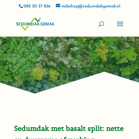
085 30 37 836
webshop@sedumdakgemak.nl
Sedumdak met basalt split: nette