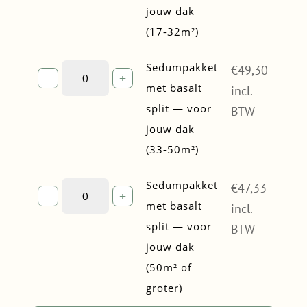
jouw dak
—
(17-32m²)
voor
jouw
dak
Sedumpakket
Sedumpakket
€
49,30
-
+
(17-
met
met basalt
incl.
32m²)
basalt
split — voor
BTW
quantity
split
jouw dak
—
(33-50m²)
voor
jouw
dak
Sedumpakket
Sedumpakket
€
47,33
-
+
(33-
met
met basalt
incl.
50m²)
basalt
split — voor
BTW
quantity
split
jouw dak
—
(50m² of
voor
jouw
groter)
dak