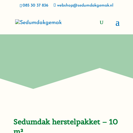
085 30 37 836
webshop@sedumdakgemak.nl
Sedumdak herstelpakket – 10
m²