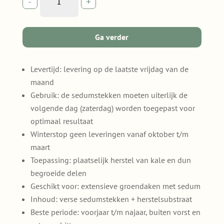
-
+
herstelpakket
-
10
Ga verder
m²
quantity
Levertijd: levering op de laatste vrijdag van de
maand
Gebruik: de sedumstekken moeten uiterlijk de
volgende dag (zaterdag) worden toegepast voor
optimaal resultaat
Winterstop geen leveringen vanaf oktober t/m
maart
Toepassing: plaatselijk herstel van kale en dun
begroeide delen
Geschikt voor: extensieve groendaken met sedum
Inhoud: verse sedumstekken + herstelsubstraat
Beste periode: voorjaar t/m najaar, buiten vorst en