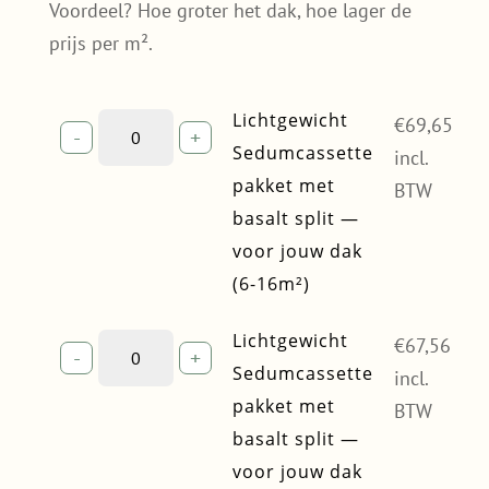
Voordeel? Hoe groter het dak, hoe lager de
prijs per m².
Lichtgewicht
Lichtgewicht
€
69,65
-
+
Sedumcassette
Sedumcassette
incl.
pakket
pakket met
BTW
met
basalt split —
basalt
voor jouw dak
split
—
(6-16m²)
voor
jouw
Lichtgewicht
Lichtgewicht
€
67,56
-
+
dak
Sedumcassette
Sedumcassette
incl.
(6-
pakket
pakket met
16m²)
BTW
met
quantity
basalt split —
basalt
voor jouw dak
split