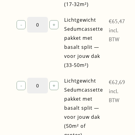
—
(17-32m²)
voor
jouw
Lichtgewicht
Lichtgewicht
€
65,47
-
+
dak
Sedumcassette
Sedumcassette
incl.
(17-
pakket
pakket met
32m²)
BTW
met
quantity
basalt split —
basalt
voor jouw dak
split
—
(33-50m²)
voor
jouw
Lichtgewicht
Lichtgewicht
€
62,69
-
+
dak
Sedumcassette
Sedumcassette
incl.
(33-
pakket
pakket met
50m²)
BTW
met
quantity
basalt split —
basalt
voor jouw dak
split
—
(50m² of
voor