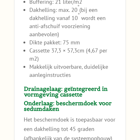
Buffering: 21 liter/m2
◦
Dakhelling: max. 20
(bij een
◦
dakhelling vanaf 10
wordt een
anti-afschuif voorziening
aanbevolen)
Dikte pakket: 75 mm
Cassette 37,3 × 57,3cm (4,67 per
m2)
Makkelijk uitvoerbare, duidelijke
aanleginstructies
Drainagelaag: geïntegreerd in
vormgeving cassette
Onderlaag: beschermdoek voor
sedumdaken
Het beschermdoek is toepasbaar voor
een dakhelling tot 45 graden
(afhankelijk van de systeemopbouw)