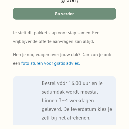
groter)
jouw
dak
Ga verder
(50m²
of
groter)
Je stelt dit pakket stap voor stap samen. Een
quantity
vrijblijvende offerte aanvragen kan altijd.
Heb je nog vragen over jouw dak? Dan kun je ook
een
foto sturen voor gratis advies.
Bestel vóór 16.00 uur en je
sedumdak wordt meestal
binnen 3–4 werkdagen
geleverd. De leverdatum kies je
zelf bij het afrekenen.