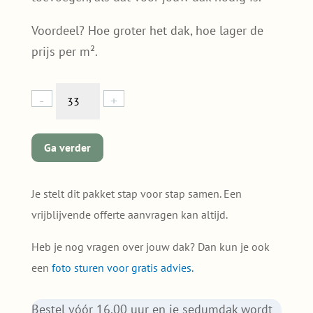
Voordeel? Hoe groter het dak, hoe lager de
prijs per m².
100%
-
+
Bio
Sedumpakket
zonder
Ga verder
grind
—
voor
Je stelt dit pakket stap voor stap samen. Een
jouw
vrijblijvende offerte aanvragen kan altijd.
dak
(33-
Heb je nog vragen over jouw dak? Dan kun je ook
50m²)
een
foto sturen voor gratis advies.
quantity
Bestel vóór 16.00 uur en je sedumdak wordt